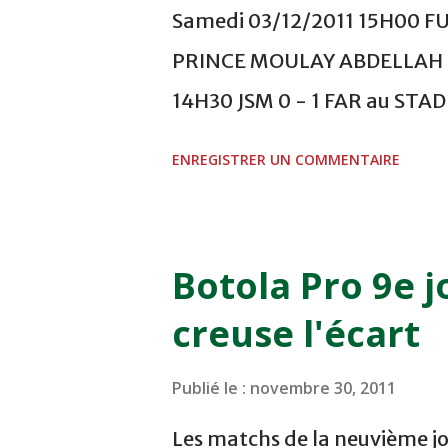
Samedi 03/12/2011 15H00 F
PRINCE MOULAY ABDELLAH -
14H30 JSM 0 - 1 FAR au ST
- 0 KAC au TERRAIN EL ABDI
ENREGISTRER UN COMMENTAIRE
COMPLEXE OCP - KHOURIBGA
au STADE SANIAT RMEL - T
NOVEMBRE - KHEMISET Mard
Botola Pro 9e j
COMPLEXE SPORTIF DE FES -
creuse l'écart
finale de la coupe de la 
VCASABLANCA
Publié le :
novembre 30, 2011
Les matchs de la neuvième jo