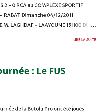
US 2 - 0 RCA au COMPLEXE SPORTIF
 RABAT Dimanche 04/12/2011
ADE M. LAGHDAF - LAAYOUNE 15H00 DHJ 0
 - EL JADIDA 16h30 OCK 0 - 1 HUSA
LIRE LA SUITE
 Lundi 05/12/2011 15H00 MAT - CRA
ETOUANE 15h00 IZK - CODM au STADE 18
i 06/12/2011 15H00 WAF - OCS au
ournée : Le FUS
 FES WAC - MAS Reporté pour cause de
CAF COMPLEXE SPORTIF MOHAMMED
urnée de la Botola Pro ont été joués