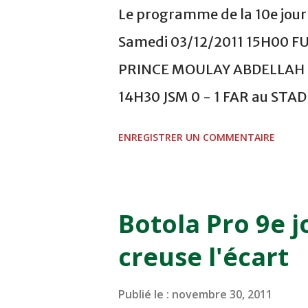
Le programme de la 10e journ
Samedi 03/12/2011 15H00 F
PRINCE MOULAY ABDELLAH -
14H30 JSM 0 - 1 FAR au ST
- 0 KAC au TERRAIN EL ABDI
ENREGISTRER UN COMMENTAIRE
COMPLEXE OCP - KHOURIBGA
au STADE SANIAT RMEL - T
NOVEMBRE - KHEMISET Mard
Botola Pro 9e j
COMPLEXE SPORTIF DE FES -
creuse l'écart
finale de la coupe de la 
VCASABLANCA
Publié le :
novembre 30, 2011