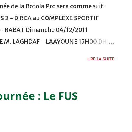
ée de la Botola Pro sera comme suit :
US 2 - 0 RCA au COMPLEXE SPORTIF
 RABAT Dimanche 04/12/2011
ADE M. LAGHDAF - LAAYOUNE 15H00 DHJ 0
 - EL JADIDA 16h30 OCK 0 - 1 HUSA
LIRE LA SUITE
 Lundi 05/12/2011 15H00 MAT - CRA
ETOUANE 15h00 IZK - CODM au STADE 18
i 06/12/2011 15H00 WAF - OCS au
ournée : Le FUS
 FES WAC - MAS Reporté pour cause de
CAF COMPLEXE SPORTIF MOHAMMED