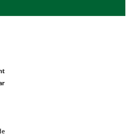
nt
ar
de