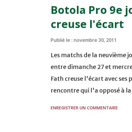
NOVEMBRE - KHEMISET Mard
Botola Pro 9e j
COMPLEXE SPORTIF DE FES -
creuse l'écart
finale de la coupe de la 
VCASABLANCA
Publié le :
novembre 30, 2011
Les matchs de la neuvième jo
entre dimanche 27 et mercre
Fath creuse l'écart avec ses 
rencontre qui l'a opposé à l
sur le score de 1 - 2, Badr Ka
ENREGISTRER UN COMMENTAIRE
visiteurs qui ont été rattrap
Mourad Batana, les leaders