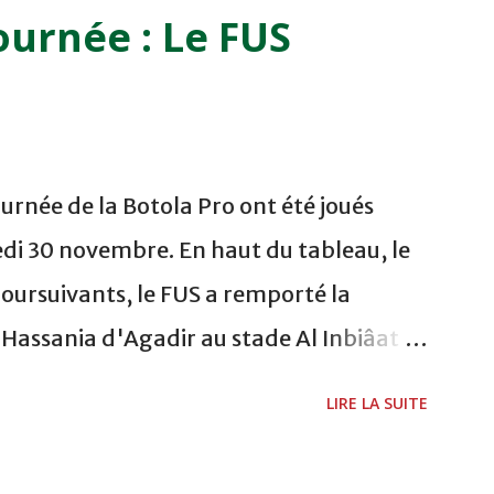
i 06/12/2011 15H00 WAF - OCS au
ournée : Le FUS
 FES WAC - MAS Reporté pour cause de
CAF COMPLEXE SPORTIF MOHAMMED
urnée de la Botola Pro ont été joués
di 30 novembre. En haut du tableau, le
poursuivants, le FUS a remporté la
a Hassania d'Agadir au stade Al Inbiâat
chani a ouvert la marque à la 38e pour les
LIRE LA SUITE
és à la 74e sur un penalty transformé par
 du championnat ont maintenu leur