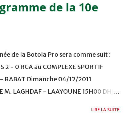
ogramme de la 10e
ée de la Botola Pro sera comme suit :
US 2 - 0 RCA au COMPLEXE SPORTIF
 RABAT Dimanche 04/12/2011
ADE M. LAGHDAF - LAAYOUNE 15H00 DHJ 0
 - EL JADIDA 16h30 OCK 0 - 1 HUSA
LIRE LA SUITE
 Lundi 05/12/2011 15H00 MAT - CRA
ETOUANE 15h00 IZK - CODM au STADE 18