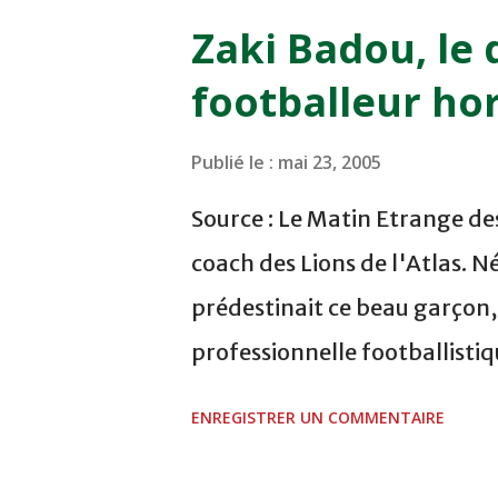
pression sur le but des joueur
Zaki Badou, le 
la dernière minute du temps
footballeur hor
Mourad Benchrifa. Son poursu
à domicile face à l'OCK sur le
Publié le :
mai 23, 2005
semaine a été réalisée par le
Source : Le Matin Etrange des
deuxième place après avoir r
coach des Lions de l'Atlas. Né
pelouse du complexe Moulay 
prédestinait ce beau garçon,
marqué par Abdeladim Khadro
professionnelle footballisti
chasse, héritage d'un père, 
ENREGISTRER UN COMMENTAIRE
aura sa première carabine à l
conjuguer par la suite avec