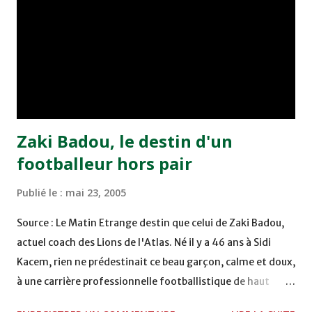
chuté à domicile face à l'OCK sur le score de 0 - 2. La
bonne affaire de la semaine a été réalisée par le Moghreb
de Tetouan qui s'est hissé à la deuxième place après avoir
remporté trois précieux points sur la pelouse du complexe
Moulay Abdallah face aux FAR grâce à un but marqué par
Abdeladim Khadrouf à la 61e...
Zaki Badou, le destin d'un
footballeur hors pair
Publié le :
mai 23, 2005
Source : Le Matin Etrange destin que celui de Zaki Badou,
actuel coach des Lions de l'Atlas. Né il y a 46 ans à Sidi
Kacem, rien ne prédestinait ce beau garçon, calme et doux,
à une carrière professionnelle footballistique de haut
rang. Car passionné par la chasse, héritage d'un père,