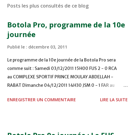
Posts les plus consultés de ce blog
Botola Pro, programme de la 10e
journée
Publié le :
décembre 03, 2011
Le programme de la 10e journée de la Botola Pro sera
comme suit : Samedi 03/12/2011 15H00 FUS 2 - 0 RCA
au COMPLEXE SPORTIF PRINCE MOULAY ABDELLAH -
RABAT Dimanche 04/12/2011 14H30 JSM 0 - 1 FAR au
STADE M. LAGHDAF - LAAYOUNE 15H00 DHJ 0 - 0 KAC au
ENREGISTRER UN COMMENTAIRE
LIRE LA SUITE
TERRAIN EL ABDI - EL JADIDA 16h30 OCK 0 - 1 HUSA
COMPLEXE OCP - KHOURIBGA Lundi 05/12/2011
15H00 MAT - CRA au STADE SANIAT RMEL - TETOUANE
15h00 IZK - CODM au STADE 18 NOVEMBRE - KHEMISET