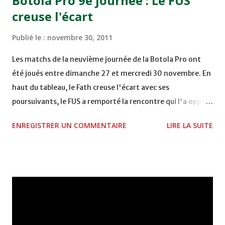
Botola Pro 9e journée : Le FUS
Mardi 06/12/2011 15H00 WAF - OCS au COMPLEXE SPORTIF
creuse l'écart
DE FES - FES WAC - MAS Reporté pour cause de finale de la
coupe de la CAF COMPLEXE SPORTIF MOHAMMED
Publié le :
novembre 30, 2011
VCASABLANCA
Les matchs de la neuvième journée de la Botola Pro ont
été joués entre dimanche 27 et mercredi 30 novembre. En
haut du tableau, le Fath creuse l'écart avec ses
poursuivants, le FUS a remporté la rencontre qui l'a opposé
à la Hassania d'Agadir au stade Al Inbiâat sur le score de 1 -
ENREGISTRER UN COMMENTAIRE
LIRE LA SUITE
2, Badr Kachani a ouvert la marque à la 38e pour les
visiteurs qui ont été rattrapés à la 74e sur un penalty
transformé par Mourad Batana, les leaders du
championnat ont maintenu leur pression sur le but des
joueurs soussis, et ont réussi à mener au score à la dernière
minute du temps réglementaire grâce à un but de Mourad
Benchrifa. Son poursuivant direct le CRA de son coté a