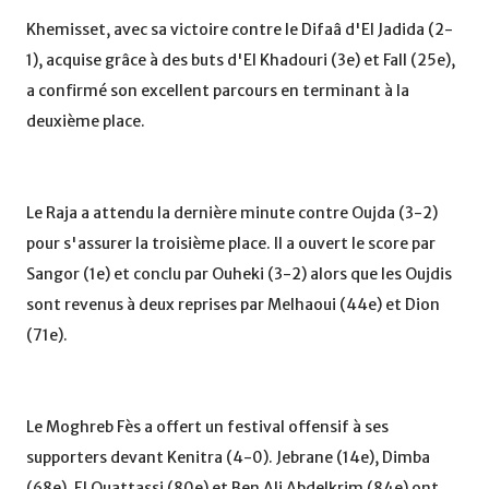
Khemisset, avec sa victoire contre le Difaâ d'El Jadida (2-
1), acquise grâce à des buts d'El Khadouri (3e) et Fall (25e),
a confirmé son excellent parcours en terminant à la
deuxième place.
Le Raja a attendu la dernière minute contre Oujda (3-2)
pour s'assurer la troisième place. Il a ouvert le score par
Sangor (1e) et conclu par Ouheki (3-2) alors que les Oujdis
sont revenus à deux reprises par Melhaoui (44e) et Dion
(71e).
Le Moghreb Fès a offert un festival offensif à ses
supporters devant Kenitra (4-0). Jebrane (14e), Dimba
(68e), El Ouattassi (80e) et Ben Ali Abdelkrim (84e) ont