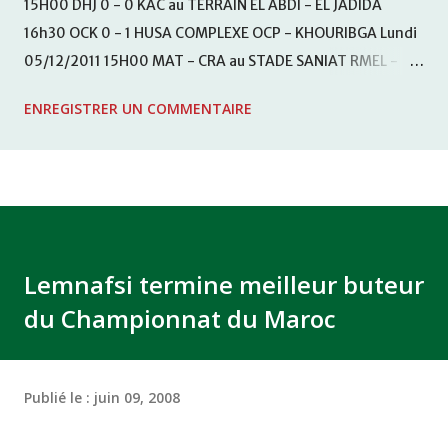
15H00 DHJ 0 - 0 KAC au TERRAIN EL ABDI - EL JADIDA
16h30 OCK 0 - 1 HUSA COMPLEXE OCP - KHOURIBGA Lundi
05/12/2011 15H00 MAT - CRA au STADE SANIAT RMEL -
TETOUANE 15h00 IZK - CODM au STADE 18 NOVEMBRE -
ENREGISTRER UN COMMENTAIRE
KHEMISET Mardi 06/12/2011 15H00 WAF - OCS au
COMPLEXE SPORTIF DE FES - FES WAC - MAS Reporté pour
cause de finale de la coupe de la CAF COMPLEXE SPORTIF
MOHAMMED VCASABLANCA
Lemnafsi termine meilleur buteur
du Championnat du Maroc
Publié le :
juin 09, 2008