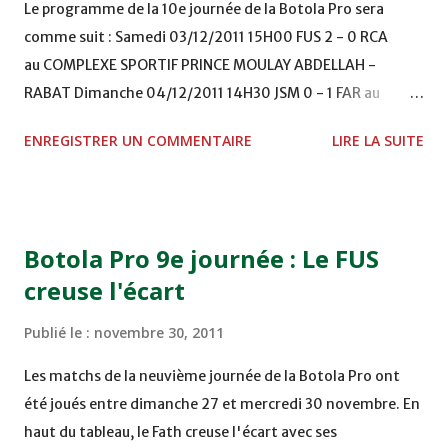
Le programme de la 10e journée de la Botola Pro sera
comme suit : Samedi 03/12/2011 15H00 FUS 2 - 0 RCA
au COMPLEXE SPORTIF PRINCE MOULAY ABDELLAH -
RABAT Dimanche 04/12/2011 14H30 JSM 0 - 1 FAR au
STADE M. LAGHDAF - LAAYOUNE 15H00 DHJ 0 - 0 KAC au
ENREGISTRER UN COMMENTAIRE
LIRE LA SUITE
TERRAIN EL ABDI - EL JADIDA 16h30 OCK 0 - 1 HUSA
COMPLEXE OCP - KHOURIBGA Lundi 05/12/2011
15H00 MAT - CRA au STADE SANIAT RMEL - TETOUANE
15h00 IZK - CODM au STADE 18 NOVEMBRE - KHEMISET
Botola Pro 9e journée : Le FUS
Mardi 06/12/2011 15H00 WAF - OCS au COMPLEXE SPORTIF
creuse l'écart
DE FES - FES WAC - MAS Reporté pour cause de finale de la
coupe de la CAF COMPLEXE SPORTIF MOHAMMED
Publié le :
novembre 30, 2011
VCASABLANCA
Les matchs de la neuvième journée de la Botola Pro ont
été joués entre dimanche 27 et mercredi 30 novembre. En
haut du tableau, le Fath creuse l'écart avec ses