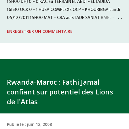
15H00 DHJ 0 - 0 KAC au TERRAIN EL ABDI - EL JADIDA
16h30 OCK 0 - 1 HUSA COMPLEXE OCP - KHOURIBGA Lundi
05/12/2011 15H00 MAT - CRA au STADE SANIAT RMEL -
TETOUANE 15h00 IZK - CODM au STADE 18 NOVEMBRE -
ENREGISTRER UN COMMENTAIRE
KHEMISET Mardi 06/12/2011 15H00 WAF - OCS au
COMPLEXE SPORTIF DE FES - FES WAC - MAS Reporté pour
cause de finale de la coupe de la CAF COMPLEXE SPORTIF
MOHAMMED VCASABLANCA
Rwanda-Maroc : Fathi Jamal
confiant sur potentiel des Lions
de l'Atlas
Publié le :
juin 12, 2008