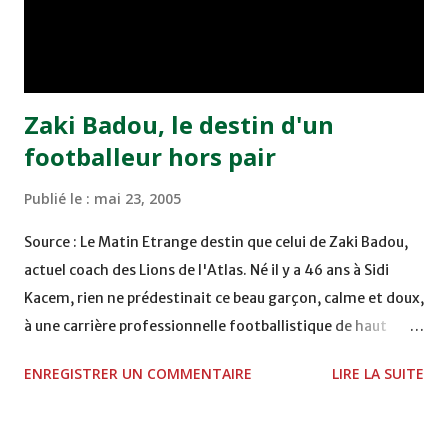
remporté trois précieux points sur la pelouse du complexe
Moulay Abdallah face aux FAR grâce à un but marqué par
Abdeladim Khadrouf à la 61e...
Zaki Badou, le destin d'un
footballeur hors pair
Publié le :
mai 23, 2005
Source : Le Matin Etrange destin que celui de Zaki Badou,
actuel coach des Lions de l'Atlas. Né il y a 46 ans à Sidi
Kacem, rien ne prédestinait ce beau garçon, calme et doux,
à une carrière professionnelle footballistique de haut
rang. Car passionné par la chasse, héritage d'un père,
ENREGISTRER UN COMMENTAIRE
LIRE LA SUITE
également féru des armes, le jeune Zaki aura sa première
carabine à l'âge de …5 ans ! Passion qu'il va conjuguer par
la suite avec la plongée sous-marine. Des moments qui