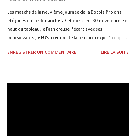
VCASABLANCA
Les matchs de la neuvième journée de la Botola Pro ont
été joués entre dimanche 27 et mercredi 30 novembre. En
haut du tableau, le Fath creuse l'écart avec ses
poursuivants, le FUS a remporté la rencontre qui l'a opposé
à la Hassania d'Agadir au stade Al Inbiâat sur le score de 1 -
ENREGISTRER UN COMMENTAIRE
LIRE LA SUITE
2, Badr Kachani a ouvert la marque à la 38e pour les
visiteurs qui ont été rattrapés à la 74e sur un penalty
transformé par Mourad Batana, les leaders du
championnat ont maintenu leur pression sur le but des
joueurs soussis, et ont réussi à mener au score à la dernière
minute du temps réglementaire grâce à un but de Mourad
Benchrifa. Son poursuivant direct le CRA de son coté a
chuté à domicile face à l'OCK sur le score de 0 - 2. La
bonne affaire de la semaine a été réalisée par le Moghreb
de Tetouan qui s'est hissé à la deuxième place après avoir