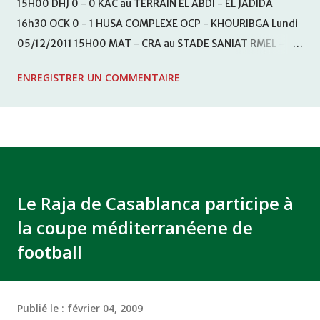
15H00 DHJ 0 - 0 KAC au TERRAIN EL ABDI - EL JADIDA
16h30 OCK 0 - 1 HUSA COMPLEXE OCP - KHOURIBGA Lundi
05/12/2011 15H00 MAT - CRA au STADE SANIAT RMEL -
TETOUANE 15h00 IZK - CODM au STADE 18 NOVEMBRE -
ENREGISTRER UN COMMENTAIRE
KHEMISET Mardi 06/12/2011 15H00 WAF - OCS au
COMPLEXE SPORTIF DE FES - FES WAC - MAS Reporté pour
cause de finale de la coupe de la CAF COMPLEXE SPORTIF
MOHAMMED VCASABLANCA
Le Raja de Casablanca participe à
la coupe méditerranéene de
football
Publié le :
février 04, 2009