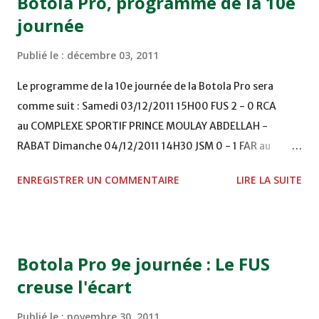
Botola Pro, programme de la 10e
journée
Publié le :
décembre 03, 2011
Le programme de la 10e journée de la Botola Pro sera
comme suit : Samedi 03/12/2011 15H00 FUS 2 - 0 RCA
au COMPLEXE SPORTIF PRINCE MOULAY ABDELLAH -
RABAT Dimanche 04/12/2011 14H30 JSM 0 - 1 FAR au
STADE M. LAGHDAF - LAAYOUNE 15H00 DHJ 0 - 0 KAC au
ENREGISTRER UN COMMENTAIRE
LIRE LA SUITE
TERRAIN EL ABDI - EL JADIDA 16h30 OCK 0 - 1 HUSA
COMPLEXE OCP - KHOURIBGA Lundi 05/12/2011
15H00 MAT - CRA au STADE SANIAT RMEL - TETOUANE
15h00 IZK - CODM au STADE 18 NOVEMBRE - KHEMISET
Botola Pro 9e journée : Le FUS
Mardi 06/12/2011 15H00 WAF - OCS au COMPLEXE SPORTIF
creuse l'écart
DE FES - FES WAC - MAS Reporté pour cause de finale de la
coupe de la CAF COMPLEXE SPORTIF MOHAMMED
Publié le :
novembre 30, 2011