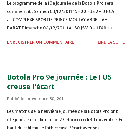
Le programme de la 10e journée de la Botola Pro sera
comme suit : Samedi 03/12/2011 15H00 FUS 2 - 0 RCA
au COMPLEXE SPORTIF PRINCE MOULAY ABDELLAH -
RABAT Dimanche 04/12/2011 14H30 JSM 0 - 1 FAR au
STADE M. LAGHDAF - LAAYOUNE 15H00 DHJ 0 - 0 KAC au
ENREGISTRER UN COMMENTAIRE
LIRE LA SUITE
TERRAIN EL ABDI - EL JADIDA 16h30 OCK 0 - 1 HUSA
COMPLEXE OCP - KHOURIBGA Lundi 05/12/2011
15H00 MAT - CRA au STADE SANIAT RMEL - TETOUANE
15h00 IZK - CODM au STADE 18 NOVEMBRE - KHEMISET
Botola Pro 9e journée : Le FUS
Mardi 06/12/2011 15H00 WAF - OCS au COMPLEXE SPORTIF
creuse l'écart
DE FES - FES WAC - MAS Reporté pour cause de finale de la
coupe de la CAF COMPLEXE SPORTIF MOHAMMED
Publié le :
novembre 30, 2011
VCASABLANCA
Les matchs de la neuvième journée de la Botola Pro ont
été joués entre dimanche 27 et mercredi 30 novembre. En
haut du tableau, le Fath creuse l'écart avec ses