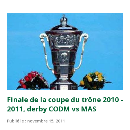
transformé par Mourad Batana, les leaders du
championnat ont maintenu leur pression sur le but des
joueurs soussis, et ont réussi à mener au score à la dernière
minute du temps réglementaire grâce à un but de Mourad
Benchrifa. Son poursuivant direct le CRA de son coté a
chuté à domicile face à l'OCK sur le score de 0 - 2. La
bonne affaire de la semaine a été réalisée par le Moghreb
de Tetouan qui s'est hissé à la deuxième place après avoir
remporté trois précieux points sur la pelouse du complexe
Moulay Abdallah face aux FAR grâce à un but marqué par
Abdeladim Khadrouf à la 61e...
Finale de la coupe du trône 2010 -
2011, derby CODM vs MAS
Publié le :
novembre 15, 2011