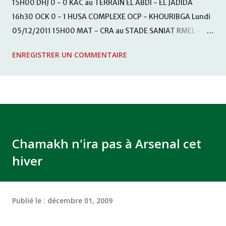
15H00 DHJ 0 - 0 KAC au TERRAIN EL ABDI - EL JADIDA
16h30 OCK 0 - 1 HUSA COMPLEXE OCP - KHOURIBGA Lundi
05/12/2011 15H00 MAT - CRA au STADE SANIAT RMEL -
TETOUANE 15h00 IZK - CODM au STADE 18 NOVEMBRE -
ENREGISTRER UN COMMENTAIRE
KHEMISET Mardi 06/12/2011 15H00 WAF - OCS au
COMPLEXE SPORTIF DE FES - FES WAC - MAS Reporté pour
cause de finale de la coupe de la CAF COMPLEXE SPORTIF
MOHAMMED VCASABLANCA
Chamakh n'ira pas à Arsenal cet
hiver
Publié le :
décembre 01, 2009