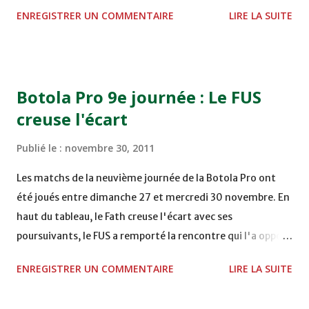
STADE M. LAGHDAF - LAAYOUNE 15H00 DHJ 0 - 0 KAC au
ENREGISTRER UN COMMENTAIRE
LIRE LA SUITE
TERRAIN EL ABDI - EL JADIDA 16h30 OCK 0 - 1 HUSA
COMPLEXE OCP - KHOURIBGA Lundi 05/12/2011
15H00 MAT - CRA au STADE SANIAT RMEL - TETOUANE
15h00 IZK - CODM au STADE 18 NOVEMBRE - KHEMISET
Botola Pro 9e journée : Le FUS
Mardi 06/12/2011 15H00 WAF - OCS au COMPLEXE SPORTIF
creuse l'écart
DE FES - FES WAC - MAS Reporté pour cause de finale de la
coupe de la CAF COMPLEXE SPORTIF MOHAMMED
Publié le :
novembre 30, 2011
VCASABLANCA
Les matchs de la neuvième journée de la Botola Pro ont
été joués entre dimanche 27 et mercredi 30 novembre. En
haut du tableau, le Fath creuse l'écart avec ses
poursuivants, le FUS a remporté la rencontre qui l'a opposé
à la Hassania d'Agadir au stade Al Inbiâat sur le score de 1 -
ENREGISTRER UN COMMENTAIRE
LIRE LA SUITE
2, Badr Kachani a ouvert la marque à la 38e pour les
visiteurs qui ont été rattrapés à la 74e sur un penalty