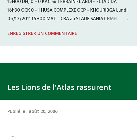
15H00 DHJ 0 - 0 KAC au TERRAIN EL ABDI - EL JADIDA
16h30 OCK 0 - 1 HUSA COMPLEXE OCP - KHOURIBGA Lundi
05/12/2011 15H00 MAT - CRA au STADE SANIAT RMEL -
TETOUANE 15h00 IZK - CODM au STADE 18 NOVEMBRE -
ENREGISTRER UN COMMENTAIRE
KHEMISET Mardi 06/12/2011 15H00 WAF - OCS au
COMPLEXE SPORTIF DE FES - FES WAC - MAS Reporté pour
cause de finale de la coupe de la CAF COMPLEXE SPORTIF
MOHAMMED VCASABLANCA
Les Lions de l'Atlas rassurent
Publié le :
août 20, 2006