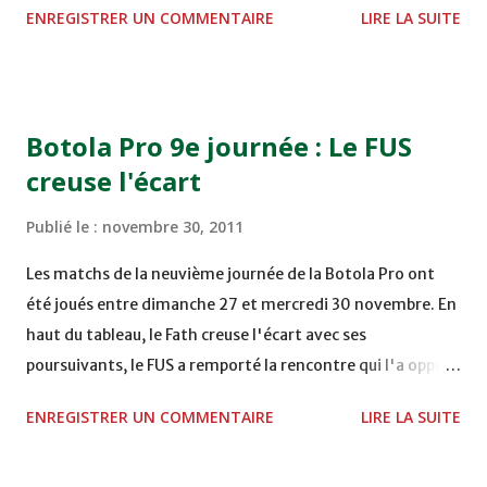
ENREGISTRER UN COMMENTAIRE
LIRE LA SUITE
TERRAIN EL ABDI - EL JADIDA 16h30 OCK 0 - 1 HUSA
COMPLEXE OCP - KHOURIBGA Lundi 05/12/2011
15H00 MAT - CRA au STADE SANIAT RMEL - TETOUANE
15h00 IZK - CODM au STADE 18 NOVEMBRE - KHEMISET
Botola Pro 9e journée : Le FUS
Mardi 06/12/2011 15H00 WAF - OCS au COMPLEXE SPORTIF
creuse l'écart
DE FES - FES WAC - MAS Reporté pour cause de finale de la
coupe de la CAF COMPLEXE SPORTIF MOHAMMED
Publié le :
novembre 30, 2011
VCASABLANCA
Les matchs de la neuvième journée de la Botola Pro ont
été joués entre dimanche 27 et mercredi 30 novembre. En
haut du tableau, le Fath creuse l'écart avec ses
poursuivants, le FUS a remporté la rencontre qui l'a opposé
à la Hassania d'Agadir au stade Al Inbiâat sur le score de 1 -
ENREGISTRER UN COMMENTAIRE
LIRE LA SUITE
2, Badr Kachani a ouvert la marque à la 38e pour les
visiteurs qui ont été rattrapés à la 74e sur un penalty