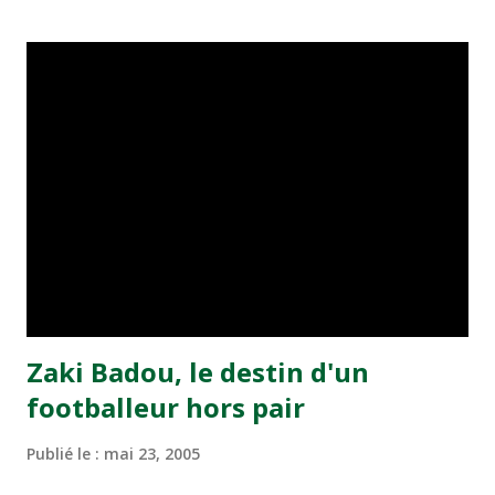
transformé par Mourad Batana, les leaders du
championnat ont maintenu leur pression sur le but des
joueurs soussis, et ont réussi à mener au score à la dernière
minute du temps réglementaire grâce à un but de Mourad
Benchrifa. Son poursuivant direct le CRA de son coté a
chuté à domicile face à l'OCK sur le score de 0 - 2. La
bonne affaire de la semaine a été réalisée par le Moghreb
de Tetouan qui s'est hissé à la deuxième place après avoir
remporté trois précieux points sur la pelouse du complexe
Moulay Abdallah face aux FAR grâce à un but marqué par
Abdeladim Khadrouf à la 61e...
Zaki Badou, le destin d'un
footballeur hors pair
Publié le :
mai 23, 2005