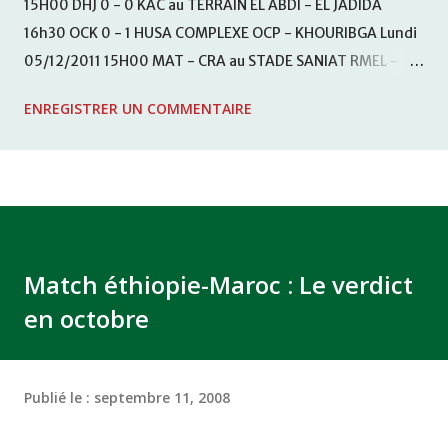
15H00 DHJ 0 - 0 KAC au TERRAIN EL ABDI - EL JADIDA
16h30 OCK 0 - 1 HUSA COMPLEXE OCP - KHOURIBGA Lundi
05/12/2011 15H00 MAT - CRA au STADE SANIAT RMEL -
TETOUANE 15h00 IZK - CODM au STADE 18 NOVEMBRE -
ENREGISTRER UN COMMENTAIRE
KHEMISET Mardi 06/12/2011 15H00 WAF - OCS au
COMPLEXE SPORTIF DE FES - FES WAC - MAS Reporté pour
cause de finale de la coupe de la CAF COMPLEXE SPORTIF
MOHAMMED VCASABLANCA
Match éthiopie-Maroc : Le verdict
en octobre
Publié le :
septembre 11, 2008