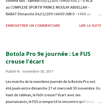
comme suit : Samedi 03/12/2011 15H00 FUS 2 - 0 RCA
au COMPLEXE SPORTIF PRINCE MOULAY ABDELLAH -
RABAT Dimanche 04/12/2011 14H30 JSM 0 - 1 FAR au
STADE M. LAGHDAF - LAAYOUNE 15H00 DHJ 0 - 0 KAC au
ENREGISTRER UN COMMENTAIRE
LIRE LA SUITE
TERRAIN EL ABDI - EL JADIDA 16h30 OCK 0 - 1 HUSA
COMPLEXE OCP - KHOURIBGA Lundi 05/12/2011
15H00 MAT - CRA au STADE SANIAT RMEL - TETOUANE
15h00 IZK - CODM au STADE 18 NOVEMBRE - KHEMISET
Botola Pro 9e journée : Le FUS
Mardi 06/12/2011 15H00 WAF - OCS au COMPLEXE SPORTIF
creuse l'écart
DE FES - FES WAC - MAS Reporté pour cause de finale de la
coupe de la CAF COMPLEXE SPORTIF MOHAMMED
Publié le :
novembre 30, 2011
VCASABLANCA
Les matchs de la neuvième journée de la Botola Pro ont
été joués entre dimanche 27 et mercredi 30 novembre. En
haut du tableau, le Fath creuse l'écart avec ses
poursuivants, le FUS a remporté la rencontre qui l'a opposé