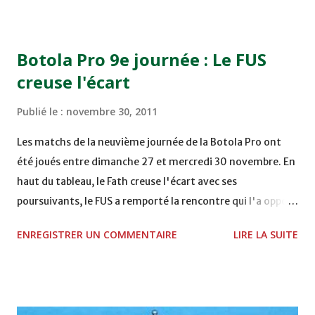
COMPLEXE OCP - KHOURIBGA Lundi 05/12/2011
15H00 MAT - CRA au STADE SANIAT RMEL - TETOUANE
15h00 IZK - CODM au STADE 18 NOVEMBRE - KHEMISET
Botola Pro 9e journée : Le FUS
Mardi 06/12/2011 15H00 WAF - OCS au COMPLEXE SPORTIF
creuse l'écart
DE FES - FES WAC - MAS Reporté pour cause de finale de la
coupe de la CAF COMPLEXE SPORTIF MOHAMMED
Publié le :
novembre 30, 2011
VCASABLANCA
Les matchs de la neuvième journée de la Botola Pro ont
été joués entre dimanche 27 et mercredi 30 novembre. En
haut du tableau, le Fath creuse l'écart avec ses
poursuivants, le FUS a remporté la rencontre qui l'a opposé
à la Hassania d'Agadir au stade Al Inbiâat sur le score de 1 -
ENREGISTRER UN COMMENTAIRE
LIRE LA SUITE
2, Badr Kachani a ouvert la marque à la 38e pour les
visiteurs qui ont été rattrapés à la 74e sur un penalty
transformé par Mourad Batana, les leaders du
championnat ont maintenu leur pression sur le but des