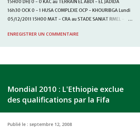
15H00 DHJ 0 - 0 KAC au TERRAIN EL ABDI - EL JADIDA
16h30 OCK 0 - 1 HUSA COMPLEXE OCP - KHOURIBGA Lundi
05/12/2011 15H00 MAT - CRA au STADE SANIAT RMEL -
TETOUANE 15h00 IZK - CODM au STADE 18 NOVEMBRE -
ENREGISTRER UN COMMENTAIRE
KHEMISET Mardi 06/12/2011 15H00 WAF - OCS au
COMPLEXE SPORTIF DE FES - FES WAC - MAS Reporté pour
cause de finale de la coupe de la CAF COMPLEXE SPORTIF
MOHAMMED VCASABLANCA
Mondial 2010 : L'Ethiopie exclue
des qualifications par la Fifa
Publié le :
septembre 12, 2008