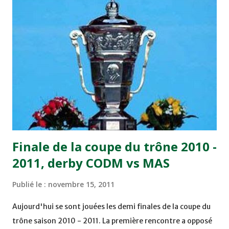
joueurs soussis, et ont réussi à mener au score à la dernière
minute du temps réglementaire grâce à un but de Mourad
Benchrifa. Son poursuivant direct le CRA de son coté a
chuté à domicile face à l'OCK sur le score de 0 - 2. La
bonne affaire de la semaine a été réalisée par le Moghreb
de Tetouan qui s'est hissé à la deuxième place après avoir
remporté trois précieux points sur la pelouse du complexe
Moulay Abdallah face aux FAR grâce à un but marqué par
Abdeladim Khadrouf à la 61e...
Finale de la coupe du trône 2010 -
2011, derby CODM vs MAS
Publié le :
novembre 15, 2011
Aujourd'hui se sont jouées les demi finales de la coupe du
trône saison 2010 - 2011. La première rencontre a opposé