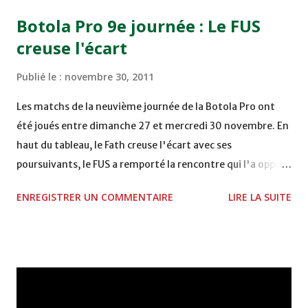
15h00 IZK - CODM au STADE 18 NOVEMBRE - KHEMISET
Botola Pro 9e journée : Le FUS
Mardi 06/12/2011 15H00 WAF - OCS au COMPLEXE SPORTIF
creuse l'écart
DE FES - FES WAC - MAS Reporté pour cause de finale de la
coupe de la CAF COMPLEXE SPORTIF MOHAMMED
Publié le :
novembre 30, 2011
VCASABLANCA
Les matchs de la neuvième journée de la Botola Pro ont
été joués entre dimanche 27 et mercredi 30 novembre. En
haut du tableau, le Fath creuse l'écart avec ses
poursuivants, le FUS a remporté la rencontre qui l'a opposé
à la Hassania d'Agadir au stade Al Inbiâat sur le score de 1 -
ENREGISTRER UN COMMENTAIRE
LIRE LA SUITE
2, Badr Kachani a ouvert la marque à la 38e pour les
visiteurs qui ont été rattrapés à la 74e sur un penalty
transformé par Mourad Batana, les leaders du
championnat ont maintenu leur pression sur le but des
joueurs soussis, et ont réussi à mener au score à la dernière
minute du temps réglementaire grâce à un but de Mourad