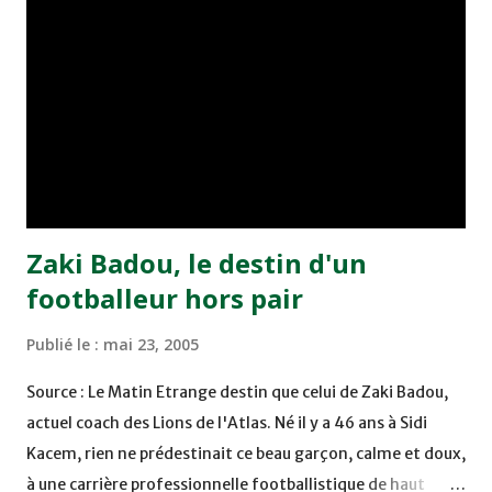
Benchrifa. Son poursuivant direct le CRA de son coté a
chuté à domicile face à l'OCK sur le score de 0 - 2. La
bonne affaire de la semaine a été réalisée par le Moghreb
de Tetouan qui s'est hissé à la deuxième place après avoir
remporté trois précieux points sur la pelouse du complexe
Moulay Abdallah face aux FAR grâce à un but marqué par
Abdeladim Khadrouf à la 61e...
Zaki Badou, le destin d'un
footballeur hors pair
Publié le :
mai 23, 2005
Source : Le Matin Etrange destin que celui de Zaki Badou,
actuel coach des Lions de l'Atlas. Né il y a 46 ans à Sidi
Kacem, rien ne prédestinait ce beau garçon, calme et doux,
à une carrière professionnelle footballistique de haut