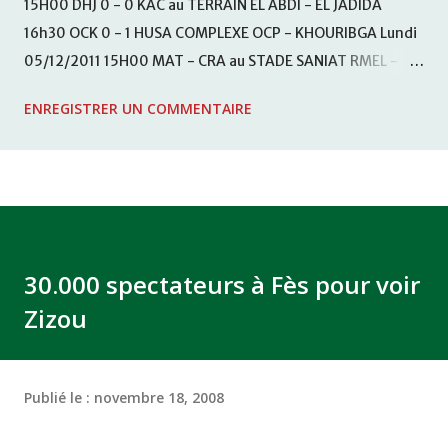
15H00 DHJ 0 - 0 KAC au TERRAIN EL ABDI - EL JADIDA
16h30 OCK 0 - 1 HUSA COMPLEXE OCP - KHOURIBGA Lundi
05/12/2011 15H00 MAT - CRA au STADE SANIAT RMEL -
TETOUANE 15h00 IZK - CODM au STADE 18 NOVEMBRE -
ENREGISTRER UN COMMENTAIRE
KHEMISET Mardi 06/12/2011 15H00 WAF - OCS au
COMPLEXE SPORTIF DE FES - FES WAC - MAS Reporté pour
cause de finale de la coupe de la CAF COMPLEXE SPORTIF
MOHAMMED VCASABLANCA
30.000 spectateurs à Fès pour voir
Zizou
Publié le :
novembre 18, 2008