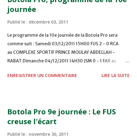
journée
Publié le :
décembre 03, 2011
Le programme de la 10e journée de la Botola Pro sera
comme suit : Samedi 03/12/2011 15H00 FUS 2 - 0 RCA
au COMPLEXE SPORTIF PRINCE MOULAY ABDELLAH -
RABAT Dimanche 04/12/2011 14H30 JSM 0 - 1 FAR au
STADE M. LAGHDAF - LAAYOUNE 15H00 DHJ 0 - 0 KAC au
ENREGISTRER UN COMMENTAIRE
LIRE LA SUITE
TERRAIN EL ABDI - EL JADIDA 16h30 OCK 0 - 1 HUSA
COMPLEXE OCP - KHOURIBGA Lundi 05/12/2011
15H00 MAT - CRA au STADE SANIAT RMEL - TETOUANE
15h00 IZK - CODM au STADE 18 NOVEMBRE - KHEMISET
Botola Pro 9e journée : Le FUS
Mardi 06/12/2011 15H00 WAF - OCS au COMPLEXE SPORTIF
creuse l'écart
DE FES - FES WAC - MAS Reporté pour cause de finale de la
coupe de la CAF COMPLEXE SPORTIF MOHAMMED
Publié le :
novembre 30, 2011