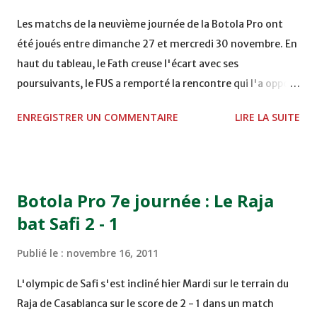
VCASABLANCA
Les matchs de la neuvième journée de la Botola Pro ont
été joués entre dimanche 27 et mercredi 30 novembre. En
haut du tableau, le Fath creuse l'écart avec ses
poursuivants, le FUS a remporté la rencontre qui l'a opposé
à la Hassania d'Agadir au stade Al Inbiâat sur le score de 1 -
ENREGISTRER UN COMMENTAIRE
LIRE LA SUITE
2, Badr Kachani a ouvert la marque à la 38e pour les
visiteurs qui ont été rattrapés à la 74e sur un penalty
transformé par Mourad Batana, les leaders du
championnat ont maintenu leur pression sur le but des
Botola Pro 7e journée : Le Raja
joueurs soussis, et ont réussi à mener au score à la dernière
bat Safi 2 - 1
minute du temps réglementaire grâce à un but de Mourad
Benchrifa. Son poursuivant direct le CRA de son coté a
Publié le :
novembre 16, 2011
chuté à domicile face à l'OCK sur le score de 0 - 2. La
bonne affaire de la semaine a été réalisée par le Moghreb
L'olympic de Safi s'est incliné hier Mardi sur le terrain du
de Tetouan qui s'est hissé à la deuxième place après avoir
Raja de Casablanca sur le score de 2 - 1 dans un match