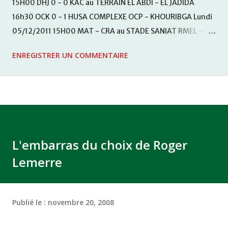
15H00 DHJ 0 - 0 KAC au TERRAIN EL ABDI - EL JADIDA
16h30 OCK 0 - 1 HUSA COMPLEXE OCP - KHOURIBGA Lundi
05/12/2011 15H00 MAT - CRA au STADE SANIAT RMEL -
TETOUANE 15h00 IZK - CODM au STADE 18 NOVEMBRE -
ENREGISTRER UN COMMENTAIRE
KHEMISET Mardi 06/12/2011 15H00 WAF - OCS au
COMPLEXE SPORTIF DE FES - FES WAC - MAS Reporté pour
cause de finale de la coupe de la CAF COMPLEXE SPORTIF
MOHAMMED VCASABLANCA
L'embarras du choix de Roger
Lemerre
Publié le :
novembre 20, 2008