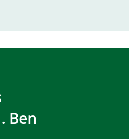
inale de la coupe de la CAF
VCASABLANCA
s
M. Ben