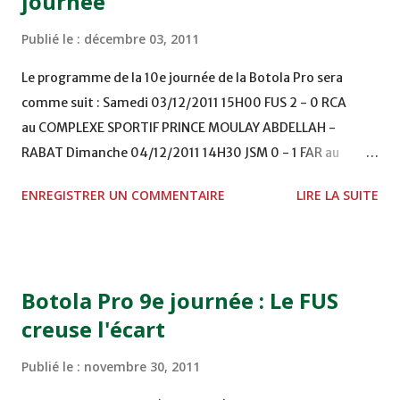
journée
Publié le :
décembre 03, 2011
Le programme de la 10e journée de la Botola Pro sera
comme suit : Samedi 03/12/2011 15H00 FUS 2 - 0 RCA
au COMPLEXE SPORTIF PRINCE MOULAY ABDELLAH -
RABAT Dimanche 04/12/2011 14H30 JSM 0 - 1 FAR au
STADE M. LAGHDAF - LAAYOUNE 15H00 DHJ 0 - 0 KAC au
ENREGISTRER UN COMMENTAIRE
LIRE LA SUITE
TERRAIN EL ABDI - EL JADIDA 16h30 OCK 0 - 1 HUSA
COMPLEXE OCP - KHOURIBGA Lundi 05/12/2011
15H00 MAT - CRA au STADE SANIAT RMEL - TETOUANE
15h00 IZK - CODM au STADE 18 NOVEMBRE - KHEMISET
Botola Pro 9e journée : Le FUS
Mardi 06/12/2011 15H00 WAF - OCS au COMPLEXE SPORTIF
creuse l'écart
DE FES - FES WAC - MAS Reporté pour cause de finale de la
coupe de la CAF COMPLEXE SPORTIF MOHAMMED
Publié le :
novembre 30, 2011
VCASABLANCA