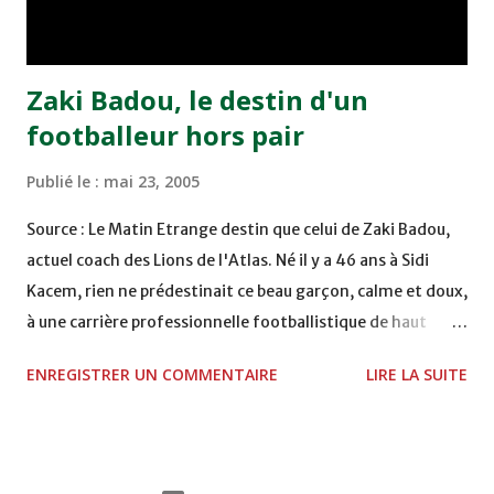
Moulay Abdallah face aux FAR grâce à un but marqué par
Abdeladim Khadrouf à la 61e...
Zaki Badou, le destin d'un
footballeur hors pair
Publié le :
mai 23, 2005
Source : Le Matin Etrange destin que celui de Zaki Badou,
actuel coach des Lions de l'Atlas. Né il y a 46 ans à Sidi
Kacem, rien ne prédestinait ce beau garçon, calme et doux,
à une carrière professionnelle footballistique de haut
rang. Car passionné par la chasse, héritage d'un père,
ENREGISTRER UN COMMENTAIRE
LIRE LA SUITE
également féru des armes, le jeune Zaki aura sa première
carabine à l'âge de …5 ans ! Passion qu'il va conjuguer par
la suite avec la plongée sous-marine. Des moments qui
permettent au sélectionneur national de décongestionner