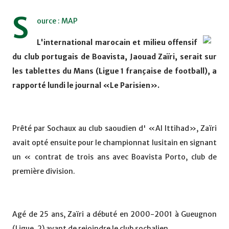
S
ource : MAP
L'international marocain et milieu offensif
du club portugais de Boavista, Jaouad Zaïri, serait sur
les tablettes du Mans (Ligue 1 française de football), a
rapporté lundi le journal «Le Parisien».
Prêté par Sochaux au club saoudien d' «Al Ittihad», Zaïri
avait opté ensuite pour le championnat lusitain en signant
un « contrat de trois ans avec Boavista Porto, club de
première division.
Agé de 25 ans, Zaïri a débuté en 2000-2001 à Gueugnon
(Ligue. 2) avant de rejoindre le club sochalien.