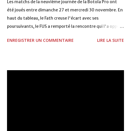
Les matchs de la neuvième journée de la Botola Pro ont
été joués entre dimanche 27 et mercredi 30 novembre. En
haut du tableau, le Fath creuse l'écart avec ses
poursuivants, le FUS a remporté la rencontre qui l'a opposé
à la Hassania d'Agadir au stade Al Inbiâat sur le score de 1 -
ENREGISTRER UN COMMENTAIRE
LIRE LA SUITE
2, Badr Kachani a ouvert la marque à la 38e pour les
visiteurs qui ont été rattrapés à la 74e sur un penalty
transformé par Mourad Batana, les leaders du
championnat ont maintenu leur pression sur le but des
joueurs soussis, et ont réussi à mener au score à la dernière
minute du temps réglementaire grâce à un but de Mourad
Benchrifa. Son poursuivant direct le CRA de son coté a
chuté à domicile face à l'OCK sur le score de 0 - 2. La
bonne affaire de la semaine a été réalisée par le Moghreb
de Tetouan qui s'est hissé à la deuxième place après avoir
remporté trois précieux points sur la pelouse du complexe