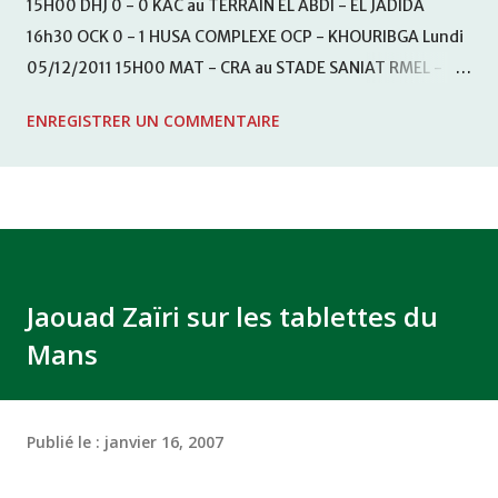
15H00 DHJ 0 - 0 KAC au TERRAIN EL ABDI - EL JADIDA
16h30 OCK 0 - 1 HUSA COMPLEXE OCP - KHOURIBGA Lundi
05/12/2011 15H00 MAT - CRA au STADE SANIAT RMEL -
TETOUANE 15h00 IZK - CODM au STADE 18 NOVEMBRE -
ENREGISTRER UN COMMENTAIRE
KHEMISET Mardi 06/12/2011 15H00 WAF - OCS au
COMPLEXE SPORTIF DE FES - FES WAC - MAS Reporté pour
cause de finale de la coupe de la CAF COMPLEXE SPORTIF
MOHAMMED VCASABLANCA
Jaouad Zaïri sur les tablettes du
Mans
Publié le :
janvier 16, 2007