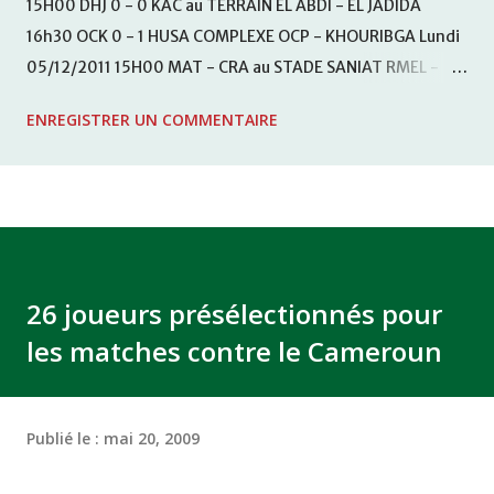
15H00 DHJ 0 - 0 KAC au TERRAIN EL ABDI - EL JADIDA
16h30 OCK 0 - 1 HUSA COMPLEXE OCP - KHOURIBGA Lundi
05/12/2011 15H00 MAT - CRA au STADE SANIAT RMEL -
TETOUANE 15h00 IZK - CODM au STADE 18 NOVEMBRE -
ENREGISTRER UN COMMENTAIRE
KHEMISET Mardi 06/12/2011 15H00 WAF - OCS au
COMPLEXE SPORTIF DE FES - FES WAC - MAS Reporté pour
cause de finale de la coupe de la CAF COMPLEXE SPORTIF
MOHAMMED VCASABLANCA
26 joueurs présélectionnés pour
les matches contre le Cameroun
Publié le :
mai 20, 2009