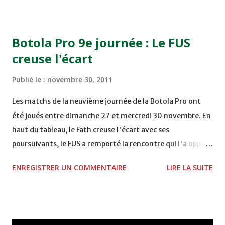
COMPLEXE OCP - KHOURIBGA Lundi 05/12/2011
15H00 MAT - CRA au STADE SANIAT RMEL - TETOUANE
15h00 IZK - CODM au STADE 18 NOVEMBRE - KHEMISET
Botola Pro 9e journée : Le FUS
Mardi 06/12/2011 15H00 WAF - OCS au COMPLEXE SPORTIF
creuse l'écart
DE FES - FES WAC - MAS Reporté pour cause de finale de la
coupe de la CAF COMPLEXE SPORTIF MOHAMMED
Publié le :
novembre 30, 2011
VCASABLANCA
Les matchs de la neuvième journée de la Botola Pro ont
été joués entre dimanche 27 et mercredi 30 novembre. En
haut du tableau, le Fath creuse l'écart avec ses
poursuivants, le FUS a remporté la rencontre qui l'a opposé
à la Hassania d'Agadir au stade Al Inbiâat sur le score de 1 -
ENREGISTRER UN COMMENTAIRE
LIRE LA SUITE
2, Badr Kachani a ouvert la marque à la 38e pour les
visiteurs qui ont été rattrapés à la 74e sur un penalty
transformé par Mourad Batana, les leaders du
championnat ont maintenu leur pression sur le but des