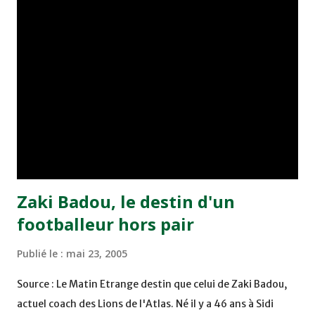
joueurs soussis, et ont réussi à mener au score à la dernière
minute du temps réglementaire grâce à un but de Mourad
Benchrifa. Son poursuivant direct le CRA de son coté a
chuté à domicile face à l'OCK sur le score de 0 - 2. La
bonne affaire de la semaine a été réalisée par le Moghreb
de Tetouan qui s'est hissé à la deuxième place après avoir
remporté trois précieux points sur la pelouse du complexe
Moulay Abdallah face aux FAR grâce à un but marqué par
Abdeladim Khadrouf à la 61e...
Zaki Badou, le destin d'un
footballeur hors pair
Publié le :
mai 23, 2005
Source : Le Matin Etrange destin que celui de Zaki Badou,
actuel coach des Lions de l'Atlas. Né il y a 46 ans à Sidi