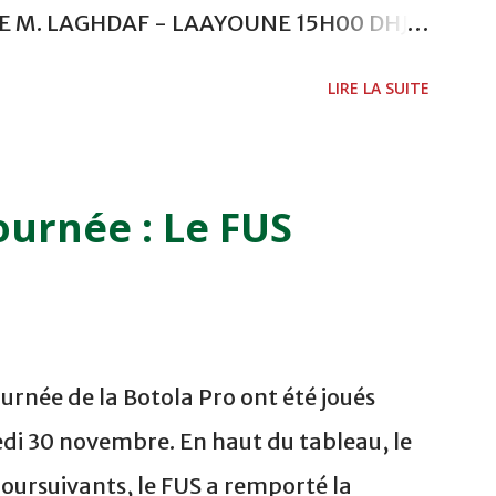
ADE M. LAGHDAF - LAAYOUNE 15H00 DHJ 0
 - EL JADIDA 16h30 OCK 0 - 1 HUSA
LIRE LA SUITE
 Lundi 05/12/2011 15H00 MAT - CRA
ETOUANE 15h00 IZK - CODM au STADE 18
i 06/12/2011 15H00 WAF - OCS au
ournée : Le FUS
 FES WAC - MAS Reporté pour cause de
CAF COMPLEXE SPORTIF MOHAMMED
urnée de la Botola Pro ont été joués
di 30 novembre. En haut du tableau, le
poursuivants, le FUS a remporté la