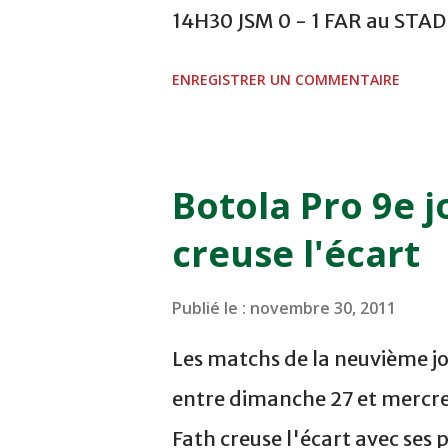
14H30 JSM 0 - 1 FAR au ST
- 0 KAC au TERRAIN EL ABDI
ENREGISTRER UN COMMENTAIRE
COMPLEXE OCP - KHOURIBGA
au STADE SANIAT RMEL - T
NOVEMBRE - KHEMISET Mard
Botola Pro 9e j
COMPLEXE SPORTIF DE FES -
creuse l'écart
finale de la coupe de la 
VCASABLANCA
Publié le :
novembre 30, 2011
Les matchs de la neuvième jo
entre dimanche 27 et mercre
Fath creuse l'écart avec ses 