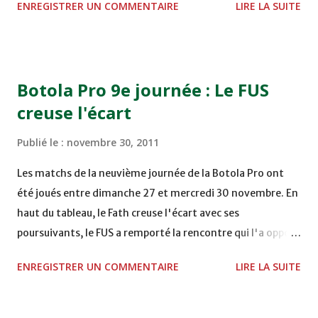
ENREGISTRER UN COMMENTAIRE
LIRE LA SUITE
TERRAIN EL ABDI - EL JADIDA 16h30 OCK 0 - 1 HUSA
COMPLEXE OCP - KHOURIBGA Lundi 05/12/2011
15H00 MAT - CRA au STADE SANIAT RMEL - TETOUANE
15h00 IZK - CODM au STADE 18 NOVEMBRE - KHEMISET
Botola Pro 9e journée : Le FUS
Mardi 06/12/2011 15H00 WAF - OCS au COMPLEXE SPORTIF
creuse l'écart
DE FES - FES WAC - MAS Reporté pour cause de finale de la
coupe de la CAF COMPLEXE SPORTIF MOHAMMED
Publié le :
novembre 30, 2011
VCASABLANCA
Les matchs de la neuvième journée de la Botola Pro ont
été joués entre dimanche 27 et mercredi 30 novembre. En
haut du tableau, le Fath creuse l'écart avec ses
poursuivants, le FUS a remporté la rencontre qui l'a opposé
à la Hassania d'Agadir au stade Al Inbiâat sur le score de 1 -
ENREGISTRER UN COMMENTAIRE
LIRE LA SUITE
2, Badr Kachani a ouvert la marque à la 38e pour les
visiteurs qui ont été rattrapés à la 74e sur un penalty
transformé par Mourad Batana, les leaders du