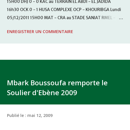
15H00 DHJ 0 - 0 KAC au TERRAIN EL ABDI - EL JADIDA
16h30 OCK 0 - 1 HUSA COMPLEXE OCP - KHOURIBGA Lundi
05/12/2011 15H00 MAT - CRA au STADE SANIAT RMEL -
TETOUANE 15h00 IZK - CODM au STADE 18 NOVEMBRE -
ENREGISTRER UN COMMENTAIRE
KHEMISET Mardi 06/12/2011 15H00 WAF - OCS au
COMPLEXE SPORTIF DE FES - FES WAC - MAS Reporté pour
cause de finale de la coupe de la CAF COMPLEXE SPORTIF
MOHAMMED VCASABLANCA
Mbark Boussoufa remporte le
Soulier d'Ebène 2009
Publié le :
mai 12, 2009