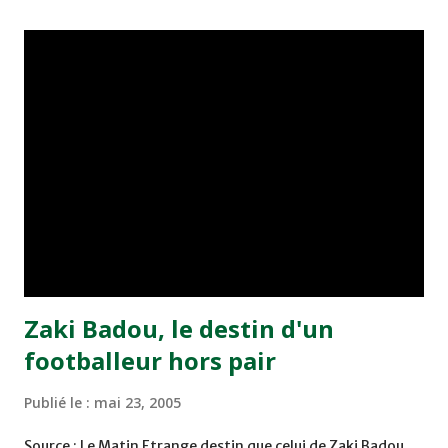
championnat ont maintenu leur pression sur le but des
joueurs soussis, et ont réussi à mener au score à la dernière
minute du temps réglementaire grâce à un but de Mourad
Benchrifa. Son poursuivant direct le CRA de son coté a
chuté à domicile face à l'OCK sur le score de 0 - 2. La
bonne affaire de la semaine a été réalisée par le Moghreb
de Tetouan qui s'est hissé à la deuxième place après avoir
remporté trois précieux points sur la pelouse du complexe
Moulay Abdallah face aux FAR grâce à un but marqué par
Abdeladim Khadrouf à la 61e...
Zaki Badou, le destin d'un
footballeur hors pair
Publié le :
mai 23, 2005
Source : Le Matin Etrange destin que celui de Zaki Badou,