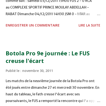
comme suit : Samedi 03/12/2011 15H00 FUS 2 - 0 RCA
au COMPLEXE SPORTIF PRINCE MOULAY ABDELLAH -
RABAT Dimanche 04/12/2011 14H30 JSM 0 - 1 FAR au
STADE M. LAGHDAF - LAAYOUNE 15H00 DHJ 0 - 0 KAC au
ENREGISTRER UN COMMENTAIRE
LIRE LA SUITE
TERRAIN EL ABDI - EL JADIDA 16h30 OCK 0 - 1 HUSA
COMPLEXE OCP - KHOURIBGA Lundi 05/12/2011
15H00 MAT - CRA au STADE SANIAT RMEL - TETOUANE
15h00 IZK - CODM au STADE 18 NOVEMBRE - KHEMISET
Botola Pro 9e journée : Le FUS
Mardi 06/12/2011 15H00 WAF - OCS au COMPLEXE SPORTIF
creuse l'écart
DE FES - FES WAC - MAS Reporté pour cause de finale de la
coupe de la CAF COMPLEXE SPORTIF MOHAMMED
Publié le :
novembre 30, 2011
VCASABLANCA
Les matchs de la neuvième journée de la Botola Pro ont
été joués entre dimanche 27 et mercredi 30 novembre. En
haut du tableau, le Fath creuse l'écart avec ses
poursuivants, le FUS a remporté la rencontre qui l'a opposé