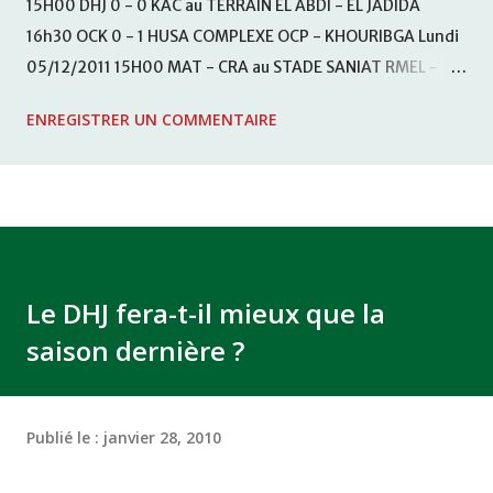
15H00 DHJ 0 - 0 KAC au TERRAIN EL ABDI - EL JADIDA
16h30 OCK 0 - 1 HUSA COMPLEXE OCP - KHOURIBGA Lundi
05/12/2011 15H00 MAT - CRA au STADE SANIAT RMEL -
TETOUANE 15h00 IZK - CODM au STADE 18 NOVEMBRE -
ENREGISTRER UN COMMENTAIRE
KHEMISET Mardi 06/12/2011 15H00 WAF - OCS au
COMPLEXE SPORTIF DE FES - FES WAC - MAS Reporté pour
cause de finale de la coupe de la CAF COMPLEXE SPORTIF
MOHAMMED VCASABLANCA
Le DHJ fera-t-il mieux que la
saison dernière ?
Publié le :
janvier 28, 2010