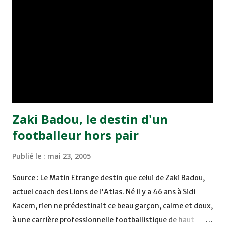
Benchrifa. Son poursuivant direct le CRA de son coté a
chuté à domicile face à l'OCK sur le score de 0 - 2. La
bonne affaire de la semaine a été réalisée par le Moghreb
de Tetouan qui s'est hissé à la deuxième place après avoir
remporté trois précieux points sur la pelouse du complexe
Moulay Abdallah face aux FAR grâce à un but marqué par
Abdeladim Khadrouf à la 61e...
Zaki Badou, le destin d'un
footballeur hors pair
Publié le :
mai 23, 2005
Source : Le Matin Etrange destin que celui de Zaki Badou,
actuel coach des Lions de l'Atlas. Né il y a 46 ans à Sidi
Kacem, rien ne prédestinait ce beau garçon, calme et doux,
à une carrière professionnelle footballistique de haut