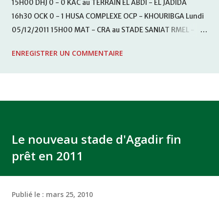
15H00 DHJ 0 - 0 KAC au TERRAIN EL ABDI - EL JADIDA
16h30 OCK 0 - 1 HUSA COMPLEXE OCP - KHOURIBGA Lundi
05/12/2011 15H00 MAT - CRA au STADE SANIAT RMEL -
TETOUANE 15h00 IZK - CODM au STADE 18 NOVEMBRE -
ENREGISTRER UN COMMENTAIRE
KHEMISET Mardi 06/12/2011 15H00 WAF - OCS au
COMPLEXE SPORTIF DE FES - FES WAC - MAS Reporté pour
cause de finale de la coupe de la CAF COMPLEXE SPORTIF
MOHAMMED VCASABLANCA
Le nouveau stade d'Agadir fin
prêt en 2011
Publié le :
mars 25, 2010