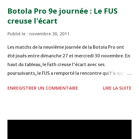
15h00 IZK - CODM au STADE 18 NOVEMBRE - KHEMISET
Botola Pro 9e journée : Le FUS
Mardi 06/12/2011 15H00 WAF - OCS au COMPLEXE SPORTIF
creuse l'écart
DE FES - FES WAC - MAS Reporté pour cause de finale de la
coupe de la CAF COMPLEXE SPORTIF MOHAMMED
Publié le :
novembre 30, 2011
VCASABLANCA
Les matchs de la neuvième journée de la Botola Pro ont
été joués entre dimanche 27 et mercredi 30 novembre. En
haut du tableau, le Fath creuse l'écart avec ses
poursuivants, le FUS a remporté la rencontre qui l'a opposé
à la Hassania d'Agadir au stade Al Inbiâat sur le score de 1 -
ENREGISTRER UN COMMENTAIRE
LIRE LA SUITE
2, Badr Kachani a ouvert la marque à la 38e pour les
visiteurs qui ont été rattrapés à la 74e sur un penalty
transformé par Mourad Batana, les leaders du
championnat ont maintenu leur pression sur le but des
joueurs soussis, et ont réussi à mener au score à la dernière
minute du temps réglementaire grâce à un but de Mourad