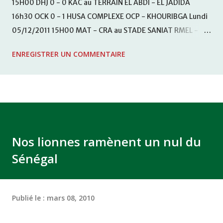
15H00 DHJ 0 - 0 KAC au TERRAIN EL ABDI - EL JADIDA
16h30 OCK 0 - 1 HUSA COMPLEXE OCP - KHOURIBGA Lundi
05/12/2011 15H00 MAT - CRA au STADE SANIAT RMEL -
TETOUANE 15h00 IZK - CODM au STADE 18 NOVEMBRE -
ENREGISTRER UN COMMENTAIRE
KHEMISET Mardi 06/12/2011 15H00 WAF - OCS au
COMPLEXE SPORTIF DE FES - FES WAC - MAS Reporté pour
cause de finale de la coupe de la CAF COMPLEXE SPORTIF
MOHAMMED VCASABLANCA
Nos lionnes ramènent un nul du
Sénégal
Publié le :
mars 08, 2010