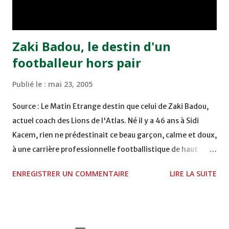
Moulay Abdallah face aux FAR grâce à un but marqué par
Abdeladim Khadrouf à la 61e...
Zaki Badou, le destin d'un
footballeur hors pair
Publié le :
mai 23, 2005
Source : Le Matin Etrange destin que celui de Zaki Badou,
actuel coach des Lions de l'Atlas. Né il y a 46 ans à Sidi
Kacem, rien ne prédestinait ce beau garçon, calme et doux,
à une carrière professionnelle footballistique de haut
rang. Car passionné par la chasse, héritage d'un père,
ENREGISTRER UN COMMENTAIRE
LIRE LA SUITE
également féru des armes, le jeune Zaki aura sa première
carabine à l'âge de …5 ans ! Passion qu'il va conjuguer par
la suite avec la plongée sous-marine. Des moments qui
permettent au sélectionneur national de décongestionner