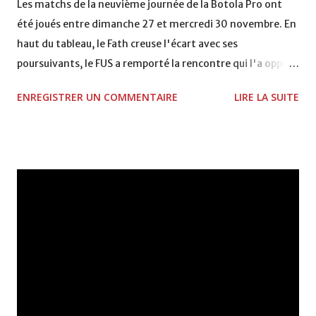
Les matchs de la neuvième journée de la Botola Pro ont
été joués entre dimanche 27 et mercredi 30 novembre. En
haut du tableau, le Fath creuse l'écart avec ses
poursuivants, le FUS a remporté la rencontre qui l'a opposé
à la Hassania d'Agadir au stade Al Inbiâat sur le score de 1 -
ENREGISTRER UN COMMENTAIRE
LIRE LA SUITE
2, Badr Kachani a ouvert la marque à la 38e pour les
visiteurs qui ont été rattrapés à la 74e sur un penalty
transformé par Mourad Batana, les leaders du
championnat ont maintenu leur pression sur le but des
joueurs soussis, et ont réussi à mener au score à la dernière
minute du temps réglementaire grâce à un but de Mourad
Benchrifa. Son poursuivant direct le CRA de son coté a
chuté à domicile face à l'OCK sur le score de 0 - 2. La
bonne affaire de la semaine a été réalisée par le Moghreb
de Tetouan qui s'est hissé à la deuxième place après avoir
remporté trois précieux points sur la pelouse du complexe