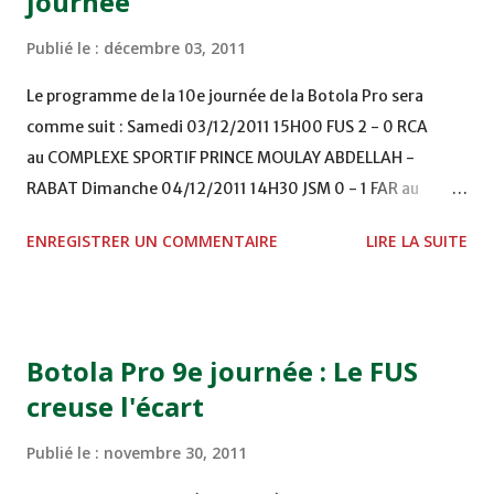
journée
Publié le :
décembre 03, 2011
Le programme de la 10e journée de la Botola Pro sera
comme suit : Samedi 03/12/2011 15H00 FUS 2 - 0 RCA
au COMPLEXE SPORTIF PRINCE MOULAY ABDELLAH -
RABAT Dimanche 04/12/2011 14H30 JSM 0 - 1 FAR au
STADE M. LAGHDAF - LAAYOUNE 15H00 DHJ 0 - 0 KAC au
ENREGISTRER UN COMMENTAIRE
LIRE LA SUITE
TERRAIN EL ABDI - EL JADIDA 16h30 OCK 0 - 1 HUSA
COMPLEXE OCP - KHOURIBGA Lundi 05/12/2011
15H00 MAT - CRA au STADE SANIAT RMEL - TETOUANE
15h00 IZK - CODM au STADE 18 NOVEMBRE - KHEMISET
Botola Pro 9e journée : Le FUS
Mardi 06/12/2011 15H00 WAF - OCS au COMPLEXE SPORTIF
creuse l'écart
DE FES - FES WAC - MAS Reporté pour cause de finale de la
coupe de la CAF COMPLEXE SPORTIF MOHAMMED
Publié le :
novembre 30, 2011
VCASABLANCA