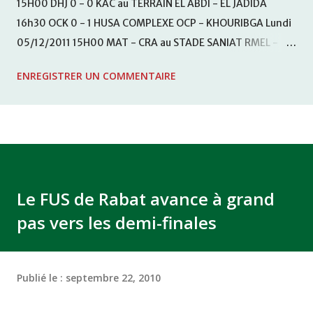
15H00 DHJ 0 - 0 KAC au TERRAIN EL ABDI - EL JADIDA
16h30 OCK 0 - 1 HUSA COMPLEXE OCP - KHOURIBGA Lundi
05/12/2011 15H00 MAT - CRA au STADE SANIAT RMEL -
TETOUANE 15h00 IZK - CODM au STADE 18 NOVEMBRE -
ENREGISTRER UN COMMENTAIRE
KHEMISET Mardi 06/12/2011 15H00 WAF - OCS au
COMPLEXE SPORTIF DE FES - FES WAC - MAS Reporté pour
cause de finale de la coupe de la CAF COMPLEXE SPORTIF
MOHAMMED VCASABLANCA
Le FUS de Rabat avance à grand
pas vers les demi-finales
Publié le :
septembre 22, 2010