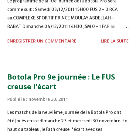
Le programme de la 10e journée de la Botola Pro sera
comme suit : Samedi 03/12/2011 15H00 FUS 2 - 0 RCA
au COMPLEXE SPORTIF PRINCE MOULAY ABDELLAH -
RABAT Dimanche 04/12/2011 14H30 JSM 0 - 1 FAR au
STADE M. LAGHDAF - LAAYOUNE 15H00 DHJ 0 - 0 KAC au
ENREGISTRER UN COMMENTAIRE
LIRE LA SUITE
TERRAIN EL ABDI - EL JADIDA 16h30 OCK 0 - 1 HUSA
COMPLEXE OCP - KHOURIBGA Lundi 05/12/2011
15H00 MAT - CRA au STADE SANIAT RMEL - TETOUANE
15h00 IZK - CODM au STADE 18 NOVEMBRE - KHEMISET
Botola Pro 9e journée : Le FUS
Mardi 06/12/2011 15H00 WAF - OCS au COMPLEXE SPORTIF
creuse l'écart
DE FES - FES WAC - MAS Reporté pour cause de finale de la
coupe de la CAF COMPLEXE SPORTIF MOHAMMED
Publié le :
novembre 30, 2011
VCASABLANCA
Les matchs de la neuvième journée de la Botola Pro ont
été joués entre dimanche 27 et mercredi 30 novembre. En
haut du tableau, le Fath creuse l'écart avec ses