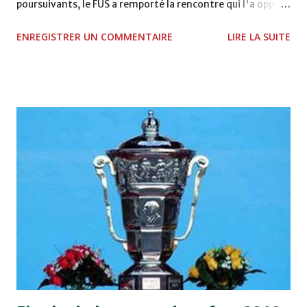
poursuivants, le FUS a remporté la rencontre qui l'a opposé
à la Hassania d'Agadir au stade Al Inbiâat sur le score de 1 -
ENREGISTRER UN COMMENTAIRE
LIRE LA SUITE
2, Badr Kachani a ouvert la marque à la 38e pour les
visiteurs qui ont été rattrapés à la 74e sur un penalty
transformé par Mourad Batana, les leaders du
championnat ont maintenu leur pression sur le but des
joueurs soussis, et ont réussi à mener au score à la dernière
minute du temps réglementaire grâce à un but de Mourad
Benchrifa. Son poursuivant direct le CRA de son coté a
chuté à domicile face à l'OCK sur le score de 0 - 2. La
bonne affaire de la semaine a été réalisée par le Moghreb
de Tetouan qui s'est hissé à la deuxième place après avoir
remporté trois précieux points sur la pelouse du complexe
Moulay Abdallah face aux FAR grâce à un but marqué par
Abdeladim Khadrouf à la 61e...