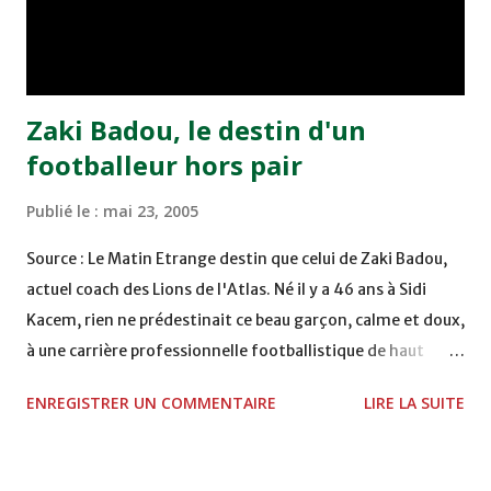
remporté trois précieux points sur la pelouse du complexe
Moulay Abdallah face aux FAR grâce à un but marqué par
Abdeladim Khadrouf à la 61e...
Zaki Badou, le destin d'un
footballeur hors pair
Publié le :
mai 23, 2005
Source : Le Matin Etrange destin que celui de Zaki Badou,
actuel coach des Lions de l'Atlas. Né il y a 46 ans à Sidi
Kacem, rien ne prédestinait ce beau garçon, calme et doux,
à une carrière professionnelle footballistique de haut
rang. Car passionné par la chasse, héritage d'un père,
ENREGISTRER UN COMMENTAIRE
LIRE LA SUITE
également féru des armes, le jeune Zaki aura sa première
carabine à l'âge de …5 ans ! Passion qu'il va conjuguer par
la suite avec la plongée sous-marine. Des moments qui