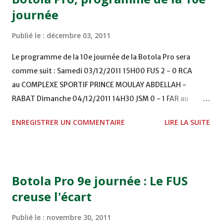
journée
Publié le :
décembre 03, 2011
Le programme de la 10e journée de la Botola Pro sera
comme suit : Samedi 03/12/2011 15H00 FUS 2 - 0 RCA
au COMPLEXE SPORTIF PRINCE MOULAY ABDELLAH -
RABAT Dimanche 04/12/2011 14H30 JSM 0 - 1 FAR au
STADE M. LAGHDAF - LAAYOUNE 15H00 DHJ 0 - 0 KAC au
ENREGISTRER UN COMMENTAIRE
LIRE LA SUITE
TERRAIN EL ABDI - EL JADIDA 16h30 OCK 0 - 1 HUSA
COMPLEXE OCP - KHOURIBGA Lundi 05/12/2011
15H00 MAT - CRA au STADE SANIAT RMEL - TETOUANE
15h00 IZK - CODM au STADE 18 NOVEMBRE - KHEMISET
Botola Pro 9e journée : Le FUS
Mardi 06/12/2011 15H00 WAF - OCS au COMPLEXE SPORTIF
creuse l'écart
DE FES - FES WAC - MAS Reporté pour cause de finale de la
coupe de la CAF COMPLEXE SPORTIF MOHAMMED
Publié le :
novembre 30, 2011