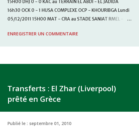
15H00 DHJ 0 - 0 KAC au TERRAIN EL ABDI - EL JADIDA
16h30 OCK 0 - 1 HUSA COMPLEXE OCP - KHOURIBGA Lundi
05/12/2011 15H00 MAT - CRA au STADE SANIAT RMEL -
TETOUANE 15h00 IZK - CODM au STADE 18 NOVEMBRE -
ENREGISTRER UN COMMENTAIRE
KHEMISET Mardi 06/12/2011 15H00 WAF - OCS au
COMPLEXE SPORTIF DE FES - FES WAC - MAS Reporté pour
cause de finale de la coupe de la CAF COMPLEXE SPORTIF
MOHAMMED VCASABLANCA
Transferts : El Zhar (Liverpool)
prêté en Grèce
Publié le :
septembre 01, 2010