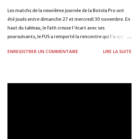
VCASABLANCA
Les matchs de la neuvième journée de la Botola Pro ont
été joués entre dimanche 27 et mercredi 30 novembre. En
haut du tableau, le Fath creuse l'écart avec ses
poursuivants, le FUS a remporté la rencontre qui l'a opposé
à la Hassania d'Agadir au stade Al Inbiâat sur le score de 1 -
ENREGISTRER UN COMMENTAIRE
LIRE LA SUITE
2, Badr Kachani a ouvert la marque à la 38e pour les
visiteurs qui ont été rattrapés à la 74e sur un penalty
transformé par Mourad Batana, les leaders du
championnat ont maintenu leur pression sur le but des
joueurs soussis, et ont réussi à mener au score à la dernière
minute du temps réglementaire grâce à un but de Mourad
Benchrifa. Son poursuivant direct le CRA de son coté a
chuté à domicile face à l'OCK sur le score de 0 - 2. La
bonne affaire de la semaine a été réalisée par le Moghreb
de Tetouan qui s'est hissé à la deuxième place après avoir