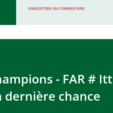
WAC - MAS Reporté pour cause de f
ENREGISTRER UN COMMENTAIRE
COMPLEXE SPORTIF MOHAMMED 
hampions - FAR # It
La dernière chance