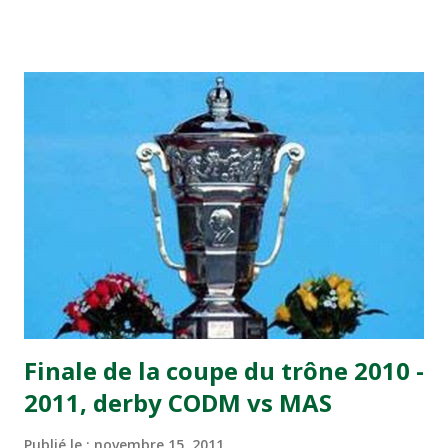
visiteurs qui ont été rattrapés à la 74e sur un penalty
transformé par Mourad Batana, les leaders du
championnat ont maintenu leur pression sur le but des
joueurs soussis, et ont réussi à mener au score à la dernière
minute du temps réglementaire grâce à un but de Mourad
Benchrifa. Son poursuivant direct le CRA de son coté a
chuté à domicile face à l'OCK sur le score de 0 - 2. La
bonne affaire de la semaine a été réalisée par le Moghreb
de Tetouan qui s'est hissé à la deuxième place après avoir
remporté trois précieux points sur la pelouse du complexe
Moulay Abdallah face aux FAR grâce à un but marqué par
Abdeladim Khadrouf à la 61e...
Finale de la coupe du trône 2010 -
2011, derby CODM vs MAS
Publié le :
novembre 15, 2011