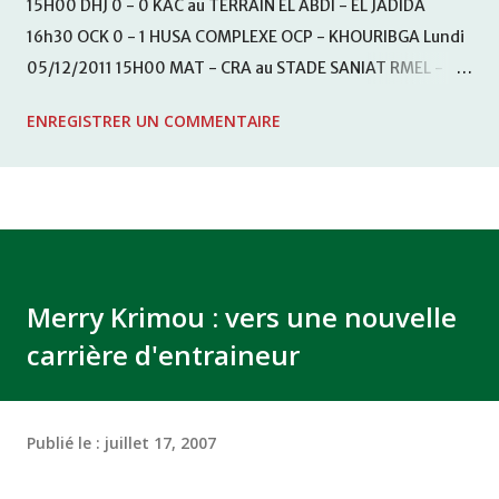
15H00 DHJ 0 - 0 KAC au TERRAIN EL ABDI - EL JADIDA
16h30 OCK 0 - 1 HUSA COMPLEXE OCP - KHOURIBGA Lundi
05/12/2011 15H00 MAT - CRA au STADE SANIAT RMEL -
TETOUANE 15h00 IZK - CODM au STADE 18 NOVEMBRE -
ENREGISTRER UN COMMENTAIRE
KHEMISET Mardi 06/12/2011 15H00 WAF - OCS au
COMPLEXE SPORTIF DE FES - FES WAC - MAS Reporté pour
cause de finale de la coupe de la CAF COMPLEXE SPORTIF
MOHAMMED VCASABLANCA
Merry Krimou : vers une nouvelle
carrière d'entraineur
Publié le :
juillet 17, 2007