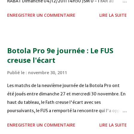
RABAT Dimanche 04/12/2011 14H30 JSM 0 - 1 FAR au
STADE M. LAGHDAF - LAAYOUNE 15H00 DHJ 0 - 0 KAC au
ENREGISTRER UN COMMENTAIRE
LIRE LA SUITE
TERRAIN EL ABDI - EL JADIDA 16h30 OCK 0 - 1 HUSA
COMPLEXE OCP - KHOURIBGA Lundi 05/12/2011
15H00 MAT - CRA au STADE SANIAT RMEL - TETOUANE
15h00 IZK - CODM au STADE 18 NOVEMBRE - KHEMISET
Botola Pro 9e journée : Le FUS
Mardi 06/12/2011 15H00 WAF - OCS au COMPLEXE SPORTIF
creuse l'écart
DE FES - FES WAC - MAS Reporté pour cause de finale de la
coupe de la CAF COMPLEXE SPORTIF MOHAMMED
Publié le :
novembre 30, 2011
VCASABLANCA
Les matchs de la neuvième journée de la Botola Pro ont
été joués entre dimanche 27 et mercredi 30 novembre. En
haut du tableau, le Fath creuse l'écart avec ses
poursuivants, le FUS a remporté la rencontre qui l'a opposé
à la Hassania d'Agadir au stade Al Inbiâat sur le score de 1 -
ENREGISTRER UN COMMENTAIRE
LIRE LA SUITE
2, Badr Kachani a ouvert la marque à la 38e pour les