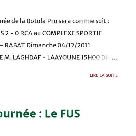
ée de la Botola Pro sera comme suit :
US 2 - 0 RCA au COMPLEXE SPORTIF
 RABAT Dimanche 04/12/2011
ADE M. LAGHDAF - LAAYOUNE 15H00 DHJ 0
 - EL JADIDA 16h30 OCK 0 - 1 HUSA
LIRE LA SUITE
 Lundi 05/12/2011 15H00 MAT - CRA
ETOUANE 15h00 IZK - CODM au STADE 18
i 06/12/2011 15H00 WAF - OCS au
ournée : Le FUS
 FES WAC - MAS Reporté pour cause de
CAF COMPLEXE SPORTIF MOHAMMED