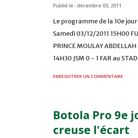
Publié le :
décembre 03, 2011
Le programme de la 10e journ
Samedi 03/12/2011 15H00 F
PRINCE MOULAY ABDELLAH -
14H30 JSM 0 - 1 FAR au ST
- 0 KAC au TERRAIN EL ABDI
ENREGISTRER UN COMMENTAIRE
COMPLEXE OCP - KHOURIBGA
au STADE SANIAT RMEL - T
NOVEMBRE - KHEMISET Mard
Botola Pro 9e j
COMPLEXE SPORTIF DE FES -
creuse l'écart
finale de la coupe de la 