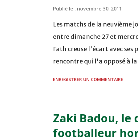
VCASABLANCA
Publié le :
novembre 30, 2011
Les matchs de la neuvième jo
entre dimanche 27 et mercre
Fath creuse l'écart avec ses 
rencontre qui l'a opposé à l
sur le score de 1 - 2, Badr Ka
ENREGISTRER UN COMMENTAIRE
visiteurs qui ont été rattrap
Mourad Batana, les leaders
pression sur le but des joueur
Zaki Badou, le 
la dernière minute du temps
footballeur hor
Mourad Benchrifa. Son poursu