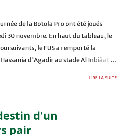
urnée de la Botola Pro ont été joués
di 30 novembre. En haut du tableau, le
poursuivants, le FUS a remporté la
a Hassania d'Agadir au stade Al Inbiâat
chani a ouvert la marque à la 38e pour les
LIRE LA SUITE
és à la 74e sur un penalty transformé par
 du championnat ont maintenu leur
s soussis, et ont réussi à mener au score à
destin d'un
 réglementaire grâce à un but de
s pair
ivant direct le CRA de son coté a chuté