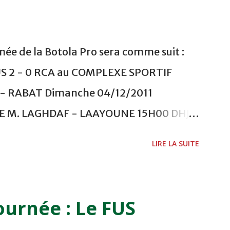
ée de la Botola Pro sera comme suit :
US 2 - 0 RCA au COMPLEXE SPORTIF
 RABAT Dimanche 04/12/2011
ADE M. LAGHDAF - LAAYOUNE 15H00 DHJ 0
 - EL JADIDA 16h30 OCK 0 - 1 HUSA
LIRE LA SUITE
 Lundi 05/12/2011 15H00 MAT - CRA
ETOUANE 15h00 IZK - CODM au STADE 18
i 06/12/2011 15H00 WAF - OCS au
ournée : Le FUS
 FES WAC - MAS Reporté pour cause de