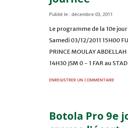
Publié le :
décembre 03, 2011
Le programme de la 10e journ
Samedi 03/12/2011 15H00 F
PRINCE MOULAY ABDELLAH -
14H30 JSM 0 - 1 FAR au ST
- 0 KAC au TERRAIN EL ABDI
ENREGISTRER UN COMMENTAIRE
COMPLEXE OCP - KHOURIBGA
au STADE SANIAT RMEL - T
NOVEMBRE - KHEMISET Mard
Botola Pro 9e j
COMPLEXE SPORTIF DE FES -