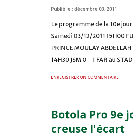
Publié le :
décembre 03, 2011
Le programme de la 10e journ
Samedi 03/12/2011 15H00 F
PRINCE MOULAY ABDELLAH -
14H30 JSM 0 - 1 FAR au ST
- 0 KAC au TERRAIN EL ABDI
ENREGISTRER UN COMMENTAIRE
COMPLEXE OCP - KHOURIBGA
au STADE SANIAT RMEL - T
NOVEMBRE - KHEMISET Mard
Botola Pro 9e j
COMPLEXE SPORTIF DE FES -
creuse l'écart
finale de la coupe de la 