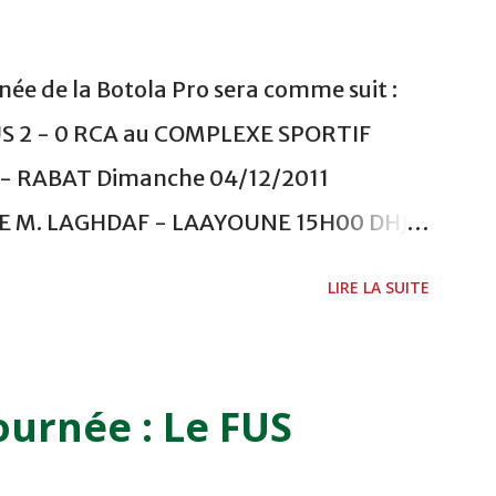
ée de la Botola Pro sera comme suit :
US 2 - 0 RCA au COMPLEXE SPORTIF
 RABAT Dimanche 04/12/2011
ADE M. LAGHDAF - LAAYOUNE 15H00 DHJ 0
 - EL JADIDA 16h30 OCK 0 - 1 HUSA
LIRE LA SUITE
 Lundi 05/12/2011 15H00 MAT - CRA
ETOUANE 15h00 IZK - CODM au STADE 18
i 06/12/2011 15H00 WAF - OCS au
ournée : Le FUS
 FES WAC - MAS Reporté pour cause de
CAF COMPLEXE SPORTIF MOHAMMED