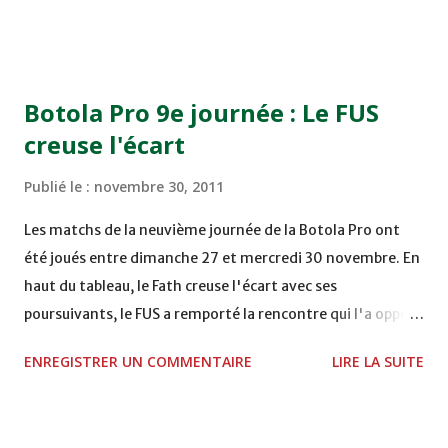
TERRAIN EL ABDI - EL JADIDA 16h30 OCK 0 - 1 HUSA
COMPLEXE OCP - KHOURIBGA Lundi 05/12/2011
15H00 MAT - CRA au STADE SANIAT RMEL - TETOUANE
15h00 IZK - CODM au STADE 18 NOVEMBRE - KHEMISET
Botola Pro 9e journée : Le FUS
Mardi 06/12/2011 15H00 WAF - OCS au COMPLEXE SPORTIF
creuse l'écart
DE FES - FES WAC - MAS Reporté pour cause de finale de la
coupe de la CAF COMPLEXE SPORTIF MOHAMMED
Publié le :
novembre 30, 2011
VCASABLANCA
Les matchs de la neuvième journée de la Botola Pro ont
été joués entre dimanche 27 et mercredi 30 novembre. En
haut du tableau, le Fath creuse l'écart avec ses
poursuivants, le FUS a remporté la rencontre qui l'a opposé
à la Hassania d'Agadir au stade Al Inbiâat sur le score de 1 -
ENREGISTRER UN COMMENTAIRE
LIRE LA SUITE
2, Badr Kachani a ouvert la marque à la 38e pour les
visiteurs qui ont été rattrapés à la 74e sur un penalty
transformé par Mourad Batana, les leaders du