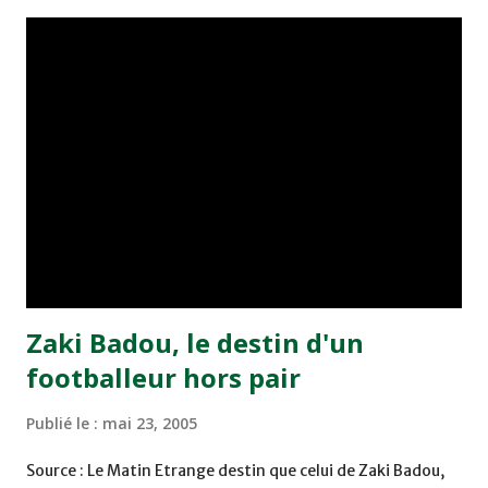
championnat ont maintenu leur pression sur le but des
joueurs soussis, et ont réussi à mener au score à la dernière
minute du temps réglementaire grâce à un but de Mourad
Benchrifa. Son poursuivant direct le CRA de son coté a
chuté à domicile face à l'OCK sur le score de 0 - 2. La
bonne affaire de la semaine a été réalisée par le Moghreb
de Tetouan qui s'est hissé à la deuxième place après avoir
remporté trois précieux points sur la pelouse du complexe
Moulay Abdallah face aux FAR grâce à un but marqué par
Abdeladim Khadrouf à la 61e...
Zaki Badou, le destin d'un
footballeur hors pair
Publié le :
mai 23, 2005
Source : Le Matin Etrange destin que celui de Zaki Badou,