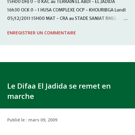
15H00 DHJ 0 - 0 KAC au TERRAIN EL ABDI - EL JADIDA
16h30 OCK 0 - 1 HUSA COMPLEXE OCP - KHOURIBGA Lundi
05/12/2011 15H00 MAT - CRA au STADE SANIAT RMEL -
TETOUANE 15h00 IZK - CODM au STADE 18 NOVEMBRE -
ENREGISTRER UN COMMENTAIRE
KHEMISET Mardi 06/12/2011 15H00 WAF - OCS au
COMPLEXE SPORTIF DE FES - FES WAC - MAS Reporté pour
cause de finale de la coupe de la CAF COMPLEXE SPORTIF
MOHAMMED VCASABLANCA
Le Difaa El Jadida se remet en
marche
Publié le :
mars 09, 2009