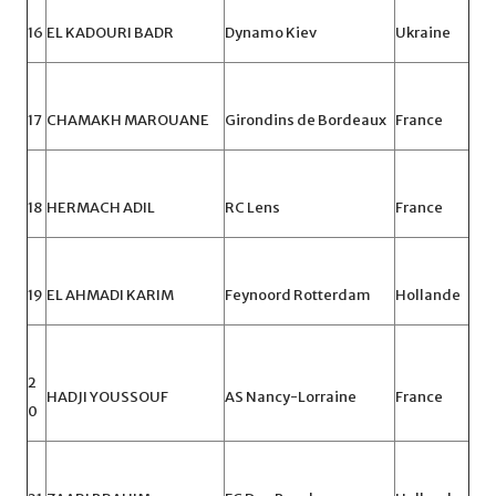
16
EL KADOURI BADR
Dynamo Kiev
Ukraine
17
CHAMAKH MAROUANE
Girondins de Bordeaux
France
18
HERMACH ADIL
RC Lens
France
19
EL AHMADI KARIM
Feynoord Rotterdam
Hollande
2
HADJI YOUSSOUF
AS Nancy-Lorraine
France
0