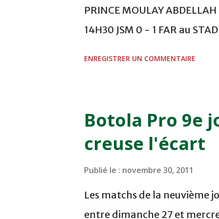
PRINCE MOULAY ABDELLAH -
14H30 JSM 0 - 1 FAR au ST
- 0 KAC au TERRAIN EL ABDI
ENREGISTRER UN COMMENTAIRE
COMPLEXE OCP - KHOURIBGA
au STADE SANIAT RMEL - T
NOVEMBRE - KHEMISET Mard
Botola Pro 9e j
COMPLEXE SPORTIF DE FES -
creuse l'écart
finale de la coupe de la 
VCASABLANCA
Publié le :
novembre 30, 2011
Les matchs de la neuvième jo
entre dimanche 27 et mercre