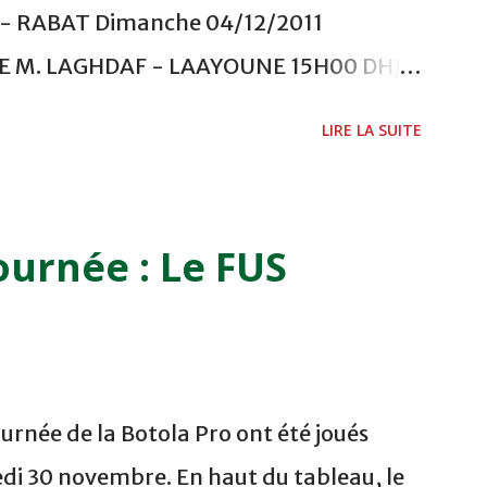
 RABAT Dimanche 04/12/2011
ADE M. LAGHDAF - LAAYOUNE 15H00 DHJ 0
 - EL JADIDA 16h30 OCK 0 - 1 HUSA
LIRE LA SUITE
 Lundi 05/12/2011 15H00 MAT - CRA
ETOUANE 15h00 IZK - CODM au STADE 18
i 06/12/2011 15H00 WAF - OCS au
ournée : Le FUS
 FES WAC - MAS Reporté pour cause de
CAF COMPLEXE SPORTIF MOHAMMED
urnée de la Botola Pro ont été joués
di 30 novembre. En haut du tableau, le