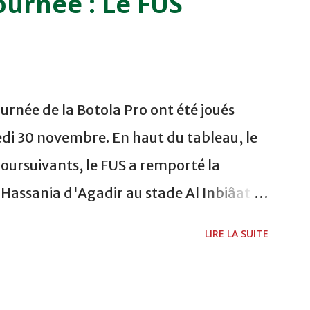
ournée : Le FUS
 FES WAC - MAS Reporté pour cause de
CAF COMPLEXE SPORTIF MOHAMMED
urnée de la Botola Pro ont été joués
di 30 novembre. En haut du tableau, le
poursuivants, le FUS a remporté la
a Hassania d'Agadir au stade Al Inbiâat
chani a ouvert la marque à la 38e pour les
LIRE LA SUITE
és à la 74e sur un penalty transformé par
 du championnat ont maintenu leur
s soussis, et ont réussi à mener au score à