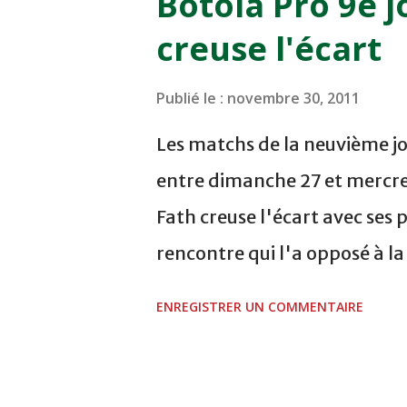
Botola Pro 9e j
COMPLEXE SPORTIF DE FES -
creuse l'écart
finale de la coupe de la 
VCASABLANCA
Publié le :
novembre 30, 2011
Les matchs de la neuvième jo
entre dimanche 27 et mercre
Fath creuse l'écart avec ses 
rencontre qui l'a opposé à l
sur le score de 1 - 2, Badr Ka
ENREGISTRER UN COMMENTAIRE
visiteurs qui ont été rattrap
Mourad Batana, les leaders
pression sur le but des joueur