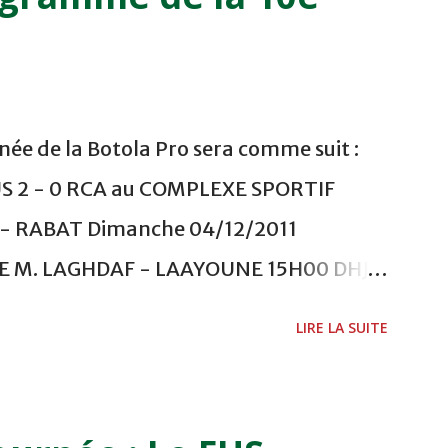
ée de la Botola Pro sera comme suit :
US 2 - 0 RCA au COMPLEXE SPORTIF
 RABAT Dimanche 04/12/2011
ADE M. LAGHDAF - LAAYOUNE 15H00 DHJ 0
 - EL JADIDA 16h30 OCK 0 - 1 HUSA
LIRE LA SUITE
 Lundi 05/12/2011 15H00 MAT - CRA
ETOUANE 15h00 IZK - CODM au STADE 18
i 06/12/2011 15H00 WAF - OCS au