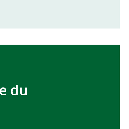
inale de la coupe de la CAF
VCASABLANCA
ue du