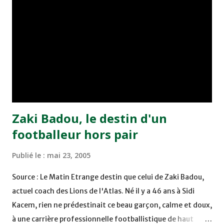
Benchrifa. Son poursuivant direct le CRA de son coté a
chuté à domicile face à l'OCK sur le score de 0 - 2. La
bonne affaire de la semaine a été réalisée par le Moghreb
de Tetouan qui s'est hissé à la deuxième place après avoir
remporté trois précieux points sur la pelouse du complexe
Moulay Abdallah face aux FAR grâce à un but marqué par
Abdeladim Khadrouf à la 61e...
Zaki Badou, le destin d'un
footballeur hors pair
Publié le :
mai 23, 2005
Source : Le Matin Etrange destin que celui de Zaki Badou,
actuel coach des Lions de l'Atlas. Né il y a 46 ans à Sidi
Kacem, rien ne prédestinait ce beau garçon, calme et doux,
à une carrière professionnelle footballistique de haut