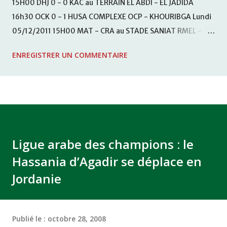
15H00 DHJ 0 - 0 KAC au TERRAIN EL ABDI - EL JADIDA
16h30 OCK 0 - 1 HUSA COMPLEXE OCP - KHOURIBGA Lundi
05/12/2011 15H00 MAT - CRA au STADE SANIAT RMEL -
TETOUANE 15h00 IZK - CODM au STADE 18 NOVEMBRE -
ENREGISTRER UN COMMENTAIRE
KHEMISET Mardi 06/12/2011 15H00 WAF - OCS au
COMPLEXE SPORTIF DE FES - FES WAC - MAS Reporté pour
cause de finale de la coupe de la CAF COMPLEXE SPORTIF
MOHAMMED VCASABLANCA
Ligue arabe des champions : le
Hassania d’Agadir se déplace en
Jordanie
Publié le :
octobre 28, 2008