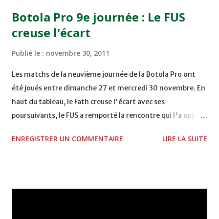
15h00 IZK - CODM au STADE 18 NOVEMBRE - KHEMISET
Botola Pro 9e journée : Le FUS
Mardi 06/12/2011 15H00 WAF - OCS au COMPLEXE SPORTIF
creuse l'écart
DE FES - FES WAC - MAS Reporté pour cause de finale de la
coupe de la CAF COMPLEXE SPORTIF MOHAMMED
Publié le :
novembre 30, 2011
VCASABLANCA
Les matchs de la neuvième journée de la Botola Pro ont
été joués entre dimanche 27 et mercredi 30 novembre. En
haut du tableau, le Fath creuse l'écart avec ses
poursuivants, le FUS a remporté la rencontre qui l'a opposé
à la Hassania d'Agadir au stade Al Inbiâat sur le score de 1 -
ENREGISTRER UN COMMENTAIRE
LIRE LA SUITE
2, Badr Kachani a ouvert la marque à la 38e pour les
visiteurs qui ont été rattrapés à la 74e sur un penalty
transformé par Mourad Batana, les leaders du
championnat ont maintenu leur pression sur le but des
joueurs soussis, et ont réussi à mener au score à la dernière
minute du temps réglementaire grâce à un but de Mourad