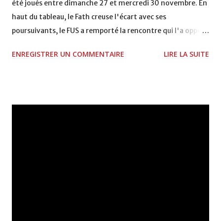
été joués entre dimanche 27 et mercredi 30 novembre. En
haut du tableau, le Fath creuse l'écart avec ses
poursuivants, le FUS a remporté la rencontre qui l'a opposé
à la Hassania d'Agadir au stade Al Inbiâat sur le score de 1 -
ENREGISTRER UN COMMENTAIRE
LIRE LA SUITE
2, Badr Kachani a ouvert la marque à la 38e pour les
visiteurs qui ont été rattrapés à la 74e sur un penalty
transformé par Mourad Batana, les leaders du
championnat ont maintenu leur pression sur le but des
joueurs soussis, et ont réussi à mener au score à la dernière
minute du temps réglementaire grâce à un but de Mourad
Benchrifa. Son poursuivant direct le CRA de son coté a
chuté à domicile face à l'OCK sur le score de 0 - 2. La
bonne affaire de la semaine a été réalisée par le Moghreb
de Tetouan qui s'est hissé à la deuxième place après avoir
remporté trois précieux points sur la pelouse du complexe
Moulay Abdallah face aux FAR grâce à un but marqué par