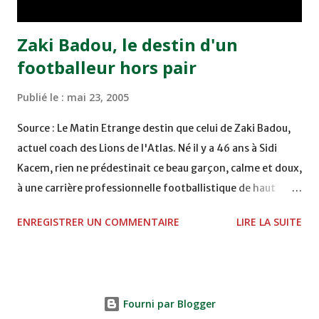
Abdeladim Khadrouf à la 61e...
Zaki Badou, le destin d'un
footballeur hors pair
Publié le :
mai 23, 2005
Source : Le Matin Etrange destin que celui de Zaki Badou,
actuel coach des Lions de l'Atlas. Né il y a 46 ans à Sidi
Kacem, rien ne prédestinait ce beau garçon, calme et doux,
à une carrière professionnelle footballistique de haut
rang. Car passionné par la chasse, héritage d'un père,
ENREGISTRER UN COMMENTAIRE
LIRE LA SUITE
également féru des armes, le jeune Zaki aura sa première
carabine à l'âge de …5 ans ! Passion qu'il va conjuguer par
la suite avec la plongée sous-marine. Des moments qui
permettent au sélectionneur national de décongestionner
Fourni par Blogger
lorsque la pression s'appesantit. Mais comme pour tous