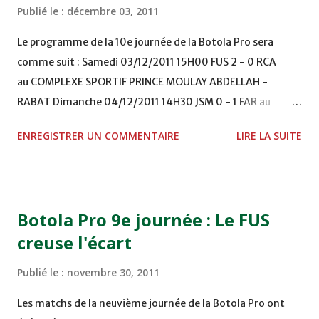
Publié le :
décembre 03, 2011
Le programme de la 10e journée de la Botola Pro sera
comme suit : Samedi 03/12/2011 15H00 FUS 2 - 0 RCA
au COMPLEXE SPORTIF PRINCE MOULAY ABDELLAH -
RABAT Dimanche 04/12/2011 14H30 JSM 0 - 1 FAR au
STADE M. LAGHDAF - LAAYOUNE 15H00 DHJ 0 - 0 KAC au
ENREGISTRER UN COMMENTAIRE
LIRE LA SUITE
TERRAIN EL ABDI - EL JADIDA 16h30 OCK 0 - 1 HUSA
COMPLEXE OCP - KHOURIBGA Lundi 05/12/2011
15H00 MAT - CRA au STADE SANIAT RMEL - TETOUANE
15h00 IZK - CODM au STADE 18 NOVEMBRE - KHEMISET
Botola Pro 9e journée : Le FUS
Mardi 06/12/2011 15H00 WAF - OCS au COMPLEXE SPORTIF
creuse l'écart
DE FES - FES WAC - MAS Reporté pour cause de finale de la
coupe de la CAF COMPLEXE SPORTIF MOHAMMED
Publié le :
novembre 30, 2011
VCASABLANCA
Les matchs de la neuvième journée de la Botola Pro ont