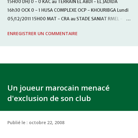
15H00 DHJ 0 - 0 KAC au TERRAIN EL ABDI - EL JADIDA
16h30 OCK 0 - 1 HUSA COMPLEXE OCP - KHOURIBGA Lundi
05/12/2011 15H00 MAT - CRA au STADE SANIAT RMEL -
TETOUANE 15h00 IZK - CODM au STADE 18 NOVEMBRE -
ENREGISTRER UN COMMENTAIRE
KHEMISET Mardi 06/12/2011 15H00 WAF - OCS au
COMPLEXE SPORTIF DE FES - FES WAC - MAS Reporté pour
cause de finale de la coupe de la CAF COMPLEXE SPORTIF
MOHAMMED VCASABLANCA
Un joueur marocain menacé
d'exclusion de son club
Publié le :
octobre 22, 2008