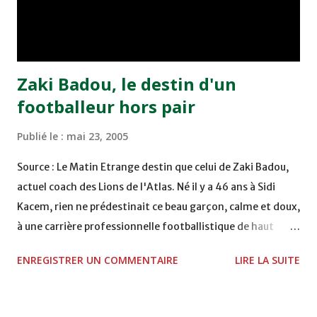
remporté trois précieux points sur la pelouse du complexe
Moulay Abdallah face aux FAR grâce à un but marqué par
Abdeladim Khadrouf à la 61e...
Zaki Badou, le destin d'un
footballeur hors pair
Publié le :
mai 23, 2005
Source : Le Matin Etrange destin que celui de Zaki Badou,
actuel coach des Lions de l'Atlas. Né il y a 46 ans à Sidi
Kacem, rien ne prédestinait ce beau garçon, calme et doux,
à une carrière professionnelle footballistique de haut
rang. Car passionné par la chasse, héritage d'un père,
ENREGISTRER UN COMMENTAIRE
LIRE LA SUITE
également féru des armes, le jeune Zaki aura sa première
carabine à l'âge de …5 ans ! Passion qu'il va conjuguer par
la suite avec la plongée sous-marine. Des moments qui