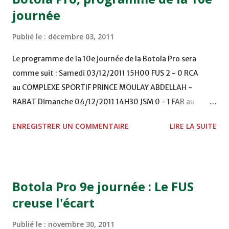
journée
Publié le :
décembre 03, 2011
Le programme de la 10e journée de la Botola Pro sera
comme suit : Samedi 03/12/2011 15H00 FUS 2 - 0 RCA
au COMPLEXE SPORTIF PRINCE MOULAY ABDELLAH -
RABAT Dimanche 04/12/2011 14H30 JSM 0 - 1 FAR au
STADE M. LAGHDAF - LAAYOUNE 15H00 DHJ 0 - 0 KAC au
ENREGISTRER UN COMMENTAIRE
LIRE LA SUITE
TERRAIN EL ABDI - EL JADIDA 16h30 OCK 0 - 1 HUSA
COMPLEXE OCP - KHOURIBGA Lundi 05/12/2011
15H00 MAT - CRA au STADE SANIAT RMEL - TETOUANE
15h00 IZK - CODM au STADE 18 NOVEMBRE - KHEMISET
Botola Pro 9e journée : Le FUS
Mardi 06/12/2011 15H00 WAF - OCS au COMPLEXE SPORTIF
creuse l'écart
DE FES - FES WAC - MAS Reporté pour cause de finale de la
coupe de la CAF COMPLEXE SPORTIF MOHAMMED
Publié le :
novembre 30, 2011