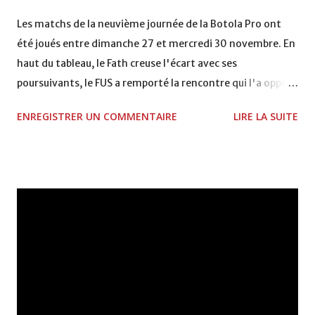
VCASABLANCA
Les matchs de la neuvième journée de la Botola Pro ont
été joués entre dimanche 27 et mercredi 30 novembre. En
haut du tableau, le Fath creuse l'écart avec ses
poursuivants, le FUS a remporté la rencontre qui l'a opposé
à la Hassania d'Agadir au stade Al Inbiâat sur le score de 1 -
ENREGISTRER UN COMMENTAIRE
LIRE LA SUITE
2, Badr Kachani a ouvert la marque à la 38e pour les
visiteurs qui ont été rattrapés à la 74e sur un penalty
transformé par Mourad Batana, les leaders du
championnat ont maintenu leur pression sur le but des
joueurs soussis, et ont réussi à mener au score à la dernière
minute du temps réglementaire grâce à un but de Mourad
Benchrifa. Son poursuivant direct le CRA de son coté a
chuté à domicile face à l'OCK sur le score de 0 - 2. La
bonne affaire de la semaine a été réalisée par le Moghreb
de Tetouan qui s'est hissé à la deuxième place après avoir