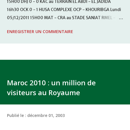
15H00 DHJ 0 - 0 KAC au TERRAIN EL ABDI - EL JADIDA
16h30 OCK 0 - 1 HUSA COMPLEXE OCP - KHOURIBGA Lundi
05/12/2011 15H00 MAT - CRA au STADE SANIAT RMEL -
TETOUANE 15h00 IZK - CODM au STADE 18 NOVEMBRE -
ENREGISTRER UN COMMENTAIRE
KHEMISET Mardi 06/12/2011 15H00 WAF - OCS au
COMPLEXE SPORTIF DE FES - FES WAC - MAS Reporté pour
cause de finale de la coupe de la CAF COMPLEXE SPORTIF
MOHAMMED VCASABLANCA
Maroc 2010 : un million de
visiteurs au Royaume
Publié le :
décembre 01, 2003