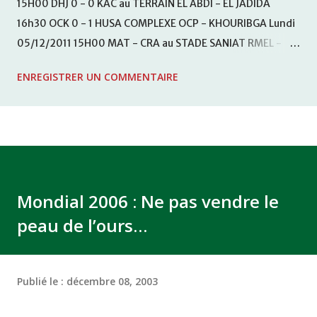
15H00 DHJ 0 - 0 KAC au TERRAIN EL ABDI - EL JADIDA
16h30 OCK 0 - 1 HUSA COMPLEXE OCP - KHOURIBGA Lundi
05/12/2011 15H00 MAT - CRA au STADE SANIAT RMEL -
TETOUANE 15h00 IZK - CODM au STADE 18 NOVEMBRE -
ENREGISTRER UN COMMENTAIRE
KHEMISET Mardi 06/12/2011 15H00 WAF - OCS au
COMPLEXE SPORTIF DE FES - FES WAC - MAS Reporté pour
cause de finale de la coupe de la CAF COMPLEXE SPORTIF
MOHAMMED VCASABLANCA
Mondial 2006 : Ne pas vendre le
peau de l’ours…
Publié le :
décembre 08, 2003