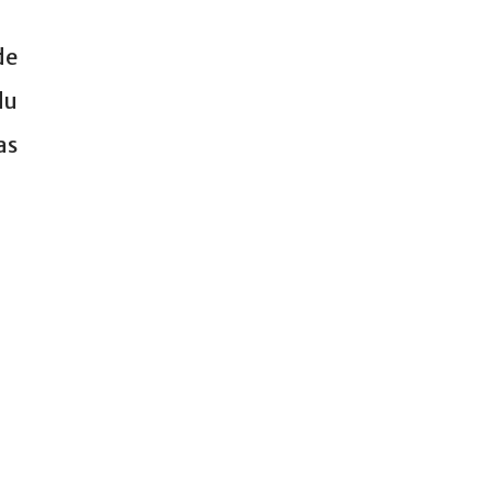
de
du
as