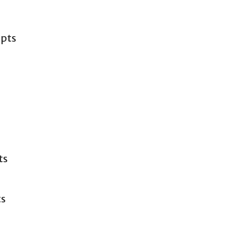
 pts
ts
ts