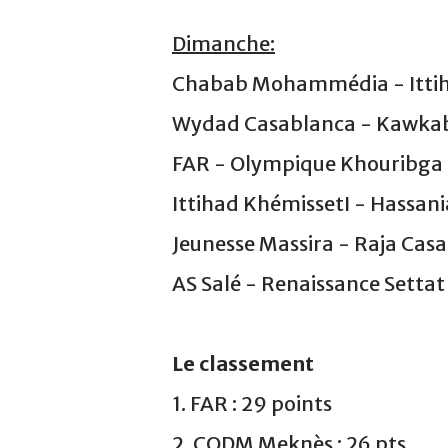
Dimanche:
Chabab Mohammédia - Ittiha
Wydad Casablanca - Kawkab 
FAR - Olympique Khouribga :
Ittihad KhémissetI - Hassania
Jeunesse Massira - Raja Cas
AS Salé - Renaissance Settat
Le classement
1. FAR : 29 points
2. CODM Meknès : 26 pts