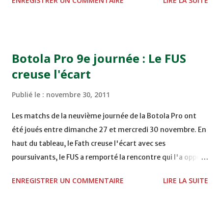
ENREGISTRER UN COMMENTAIRE
LIRE LA SUITE
TERRAIN EL ABDI - EL JADIDA 16h30 OCK 0 - 1 HUSA
COMPLEXE OCP - KHOURIBGA Lundi 05/12/2011
15H00 MAT - CRA au STADE SANIAT RMEL - TETOUANE
15h00 IZK - CODM au STADE 18 NOVEMBRE - KHEMISET
Botola Pro 9e journée : Le FUS
Mardi 06/12/2011 15H00 WAF - OCS au COMPLEXE SPORTIF
creuse l'écart
DE FES - FES WAC - MAS Reporté pour cause de finale de la
coupe de la CAF COMPLEXE SPORTIF MOHAMMED
Publié le :
novembre 30, 2011
VCASABLANCA
Les matchs de la neuvième journée de la Botola Pro ont
été joués entre dimanche 27 et mercredi 30 novembre. En
haut du tableau, le Fath creuse l'écart avec ses
poursuivants, le FUS a remporté la rencontre qui l'a opposé
à la Hassania d'Agadir au stade Al Inbiâat sur le score de 1 -
ENREGISTRER UN COMMENTAIRE
LIRE LA SUITE
2, Badr Kachani a ouvert la marque à la 38e pour les
visiteurs qui ont été rattrapés à la 74e sur un penalty
transformé par Mourad Batana, les leaders du