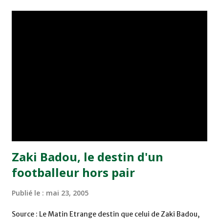
championnat ont maintenu leur pression sur le but des
joueurs soussis, et ont réussi à mener au score à la dernière
minute du temps réglementaire grâce à un but de Mourad
Benchrifa. Son poursuivant direct le CRA de son coté a
chuté à domicile face à l'OCK sur le score de 0 - 2. La
bonne affaire de la semaine a été réalisée par le Moghreb
de Tetouan qui s'est hissé à la deuxième place après avoir
remporté trois précieux points sur la pelouse du complexe
Moulay Abdallah face aux FAR grâce à un but marqué par
Abdeladim Khadrouf à la 61e...
Zaki Badou, le destin d'un
footballeur hors pair
Publié le :
mai 23, 2005
Source : Le Matin Etrange destin que celui de Zaki Badou,