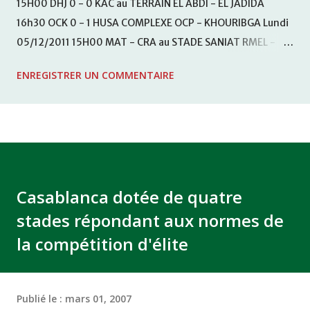
15H00 DHJ 0 - 0 KAC au TERRAIN EL ABDI - EL JADIDA
16h30 OCK 0 - 1 HUSA COMPLEXE OCP - KHOURIBGA Lundi
05/12/2011 15H00 MAT - CRA au STADE SANIAT RMEL -
TETOUANE 15h00 IZK - CODM au STADE 18 NOVEMBRE -
ENREGISTRER UN COMMENTAIRE
KHEMISET Mardi 06/12/2011 15H00 WAF - OCS au
COMPLEXE SPORTIF DE FES - FES WAC - MAS Reporté pour
cause de finale de la coupe de la CAF COMPLEXE SPORTIF
MOHAMMED VCASABLANCA
Casablanca dotée de quatre
stades répondant aux normes de
la compétition d'élite
Publié le :
mars 01, 2007