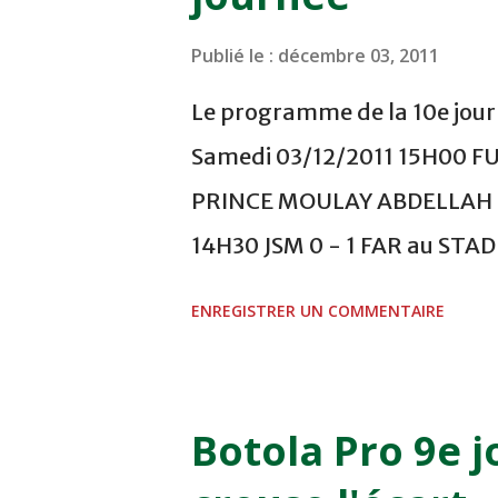
Publié le :
décembre 03, 2011
Le programme de la 10e journ
Samedi 03/12/2011 15H00 F
PRINCE MOULAY ABDELLAH -
14H30 JSM 0 - 1 FAR au ST
- 0 KAC au TERRAIN EL ABDI
ENREGISTRER UN COMMENTAIRE
COMPLEXE OCP - KHOURIBGA
au STADE SANIAT RMEL - T
NOVEMBRE - KHEMISET Mard
Botola Pro 9e j
COMPLEXE SPORTIF DE FES -