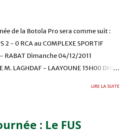
ée de la Botola Pro sera comme suit :
US 2 - 0 RCA au COMPLEXE SPORTIF
 RABAT Dimanche 04/12/2011
ADE M. LAGHDAF - LAAYOUNE 15H00 DHJ 0
 - EL JADIDA 16h30 OCK 0 - 1 HUSA
LIRE LA SUITE
 Lundi 05/12/2011 15H00 MAT - CRA
ETOUANE 15h00 IZK - CODM au STADE 18
i 06/12/2011 15H00 WAF - OCS au
ournée : Le FUS
 FES WAC - MAS Reporté pour cause de