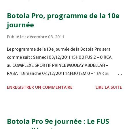
Botola Pro, programme de la 10e
journée
Publié le :
décembre 03, 2011
Le programme de la 10e journée de la Botola Pro sera
comme suit : Samedi 03/12/2011 15H00 FUS 2 - 0 RCA
au COMPLEXE SPORTIF PRINCE MOULAY ABDELLAH -
RABAT Dimanche 04/12/2011 14H30 JSM 0 - 1 FAR au
STADE M. LAGHDAF - LAAYOUNE 15H00 DHJ 0 - 0 KAC au
ENREGISTRER UN COMMENTAIRE
LIRE LA SUITE
TERRAIN EL ABDI - EL JADIDA 16h30 OCK 0 - 1 HUSA
COMPLEXE OCP - KHOURIBGA Lundi 05/12/2011
15H00 MAT - CRA au STADE SANIAT RMEL - TETOUANE
15h00 IZK - CODM au STADE 18 NOVEMBRE - KHEMISET
Botola Pro 9e journée : Le FUS
Mardi 06/12/2011 15H00 WAF - OCS au COMPLEXE SPORTIF