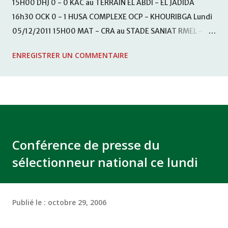
15H00 DHJ 0 - 0 KAC au TERRAIN EL ABDI - EL JADIDA
16h30 OCK 0 - 1 HUSA COMPLEXE OCP - KHOURIBGA Lundi
05/12/2011 15H00 MAT - CRA au STADE SANIAT RMEL -
TETOUANE 15h00 IZK - CODM au STADE 18 NOVEMBRE -
ENREGISTRER UN COMMENTAIRE
KHEMISET Mardi 06/12/2011 15H00 WAF - OCS au
COMPLEXE SPORTIF DE FES - FES WAC - MAS Reporté pour
cause de finale de la coupe de la CAF COMPLEXE SPORTIF
MOHAMMED VCASABLANCA
Conférence de presse du
sélectionneur national ce lundi
Publié le :
octobre 29, 2006