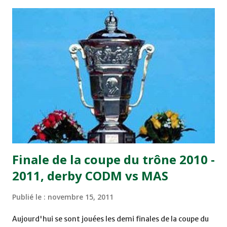
championnat ont maintenu leur pression sur le but des
joueurs soussis, et ont réussi à mener au score à la dernière
minute du temps réglementaire grâce à un but de Mourad
Benchrifa. Son poursuivant direct le CRA de son coté a
chuté à domicile face à l'OCK sur le score de 0 - 2. La
bonne affaire de la semaine a été réalisée par le Moghreb
de Tetouan qui s'est hissé à la deuxième place après avoir
remporté trois précieux points sur la pelouse du complexe
Moulay Abdallah face aux FAR grâce à un but marqué par
Abdeladim Khadrouf à la 61e...
Finale de la coupe du trône 2010 -
2011, derby CODM vs MAS
Publié le :
novembre 15, 2011
Aujourd'hui se sont jouées les demi finales de la coupe du