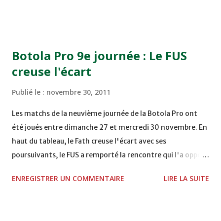
TERRAIN EL ABDI - EL JADIDA 16h30 OCK 0 - 1 HUSA
COMPLEXE OCP - KHOURIBGA Lundi 05/12/2011
15H00 MAT - CRA au STADE SANIAT RMEL - TETOUANE
15h00 IZK - CODM au STADE 18 NOVEMBRE - KHEMISET
Botola Pro 9e journée : Le FUS
Mardi 06/12/2011 15H00 WAF - OCS au COMPLEXE SPORTIF
creuse l'écart
DE FES - FES WAC - MAS Reporté pour cause de finale de la
coupe de la CAF COMPLEXE SPORTIF MOHAMMED
Publié le :
novembre 30, 2011
VCASABLANCA
Les matchs de la neuvième journée de la Botola Pro ont
été joués entre dimanche 27 et mercredi 30 novembre. En
haut du tableau, le Fath creuse l'écart avec ses
poursuivants, le FUS a remporté la rencontre qui l'a opposé
à la Hassania d'Agadir au stade Al Inbiâat sur le score de 1 -
ENREGISTRER UN COMMENTAIRE
LIRE LA SUITE
2, Badr Kachani a ouvert la marque à la 38e pour les
visiteurs qui ont été rattrapés à la 74e sur un penalty
transformé par Mourad Batana, les leaders du