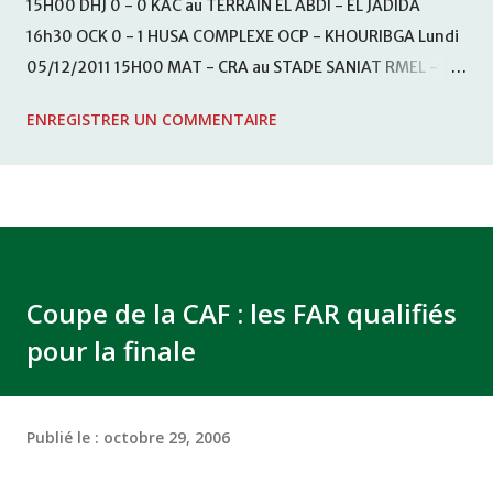
15H00 DHJ 0 - 0 KAC au TERRAIN EL ABDI - EL JADIDA
16h30 OCK 0 - 1 HUSA COMPLEXE OCP - KHOURIBGA Lundi
05/12/2011 15H00 MAT - CRA au STADE SANIAT RMEL -
TETOUANE 15h00 IZK - CODM au STADE 18 NOVEMBRE -
ENREGISTRER UN COMMENTAIRE
KHEMISET Mardi 06/12/2011 15H00 WAF - OCS au
COMPLEXE SPORTIF DE FES - FES WAC - MAS Reporté pour
cause de finale de la coupe de la CAF COMPLEXE SPORTIF
MOHAMMED VCASABLANCA
Coupe de la CAF : les FAR qualifiés
pour la finale
Publié le :
octobre 29, 2006