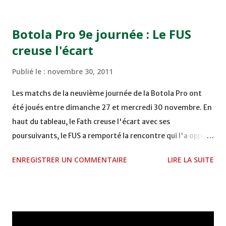
15H00 MAT - CRA au STADE SANIAT RMEL - TETOUANE
15h00 IZK - CODM au STADE 18 NOVEMBRE - KHEMISET
Botola Pro 9e journée : Le FUS
Mardi 06/12/2011 15H00 WAF - OCS au COMPLEXE SPORTIF
creuse l'écart
DE FES - FES WAC - MAS Reporté pour cause de finale de la
coupe de la CAF COMPLEXE SPORTIF MOHAMMED
Publié le :
novembre 30, 2011
VCASABLANCA
Les matchs de la neuvième journée de la Botola Pro ont
été joués entre dimanche 27 et mercredi 30 novembre. En
haut du tableau, le Fath creuse l'écart avec ses
poursuivants, le FUS a remporté la rencontre qui l'a opposé
à la Hassania d'Agadir au stade Al Inbiâat sur le score de 1 -
ENREGISTRER UN COMMENTAIRE
LIRE LA SUITE
2, Badr Kachani a ouvert la marque à la 38e pour les
visiteurs qui ont été rattrapés à la 74e sur un penalty
transformé par Mourad Batana, les leaders du
championnat ont maintenu leur pression sur le but des
joueurs soussis, et ont réussi à mener au score à la dernière