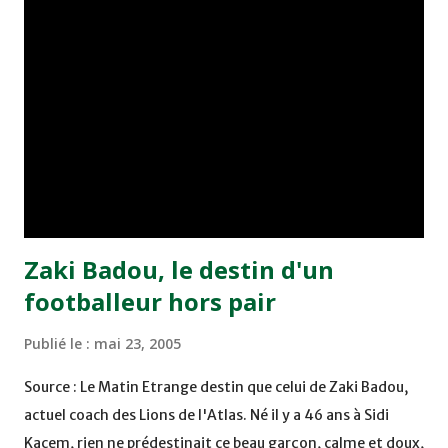
minute du temps réglementaire grâce à un but de Mourad
Benchrifa. Son poursuivant direct le CRA de son coté a
chuté à domicile face à l'OCK sur le score de 0 - 2. La
bonne affaire de la semaine a été réalisée par le Moghreb
de Tetouan qui s'est hissé à la deuxième place après avoir
remporté trois précieux points sur la pelouse du complexe
Moulay Abdallah face aux FAR grâce à un but marqué par
Abdeladim Khadrouf à la 61e...
Zaki Badou, le destin d'un
footballeur hors pair
Publié le :
mai 23, 2005
Source : Le Matin Etrange destin que celui de Zaki Badou,
actuel coach des Lions de l'Atlas. Né il y a 46 ans à Sidi
Kacem, rien ne prédestinait ce beau garçon, calme et doux,