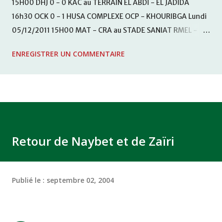
15H00 DHJ 0 - 0 KAC au TERRAIN EL ABDI - EL JADIDA
16h30 OCK 0 - 1 HUSA COMPLEXE OCP - KHOURIBGA Lundi
05/12/2011 15H00 MAT - CRA au STADE SANIAT RMEL -
TETOUANE 15h00 IZK - CODM au STADE 18 NOVEMBRE -
ENREGISTRER UN COMMENTAIRE
KHEMISET Mardi 06/12/2011 15H00 WAF - OCS au
COMPLEXE SPORTIF DE FES - FES WAC - MAS Reporté pour
cause de finale de la coupe de la CAF COMPLEXE SPORTIF
MOHAMMED VCASABLANCA
Retour de Naybet et de Zaïri
Publié le :
septembre 02, 2004