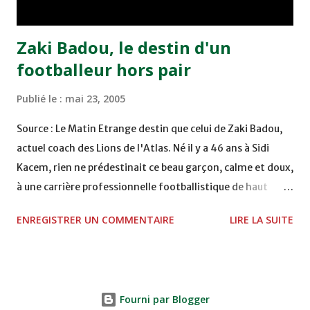
Abdeladim Khadrouf à la 61e...
Zaki Badou, le destin d'un
footballeur hors pair
Publié le :
mai 23, 2005
Source : Le Matin Etrange destin que celui de Zaki Badou,
actuel coach des Lions de l'Atlas. Né il y a 46 ans à Sidi
Kacem, rien ne prédestinait ce beau garçon, calme et doux,
à une carrière professionnelle footballistique de haut
rang. Car passionné par la chasse, héritage d'un père,
ENREGISTRER UN COMMENTAIRE
LIRE LA SUITE
également féru des armes, le jeune Zaki aura sa première
carabine à l'âge de …5 ans ! Passion qu'il va conjuguer par
la suite avec la plongée sous-marine. Des moments qui
permettent au sélectionneur national de décongestionner
Fourni par Blogger
lorsque la pression s'appesantit. Mais comme pour tous