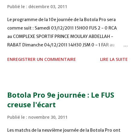
Publié le :
décembre 03, 2011
Le programme de la 10e journée de la Botola Pro sera
comme suit : Samedi 03/12/2011 15H00 FUS 2 - 0 RCA
au COMPLEXE SPORTIF PRINCE MOULAY ABDELLAH -
RABAT Dimanche 04/12/2011 14H30 JSM 0 - 1 FAR au
STADE M. LAGHDAF - LAAYOUNE 15H00 DHJ 0 - 0 KAC au
ENREGISTRER UN COMMENTAIRE
LIRE LA SUITE
TERRAIN EL ABDI - EL JADIDA 16h30 OCK 0 - 1 HUSA
COMPLEXE OCP - KHOURIBGA Lundi 05/12/2011
15H00 MAT - CRA au STADE SANIAT RMEL - TETOUANE
15h00 IZK - CODM au STADE 18 NOVEMBRE - KHEMISET
Botola Pro 9e journée : Le FUS
Mardi 06/12/2011 15H00 WAF - OCS au COMPLEXE SPORTIF
creuse l'écart
DE FES - FES WAC - MAS Reporté pour cause de finale de la
coupe de la CAF COMPLEXE SPORTIF MOHAMMED
Publié le :
novembre 30, 2011
VCASABLANCA
Les matchs de la neuvième journée de la Botola Pro ont