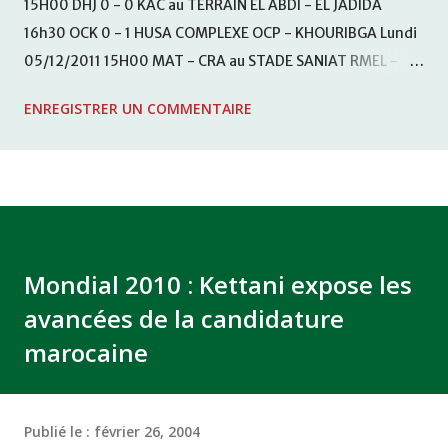
15H00 DHJ 0 - 0 KAC au TERRAIN EL ABDI - EL JADIDA
16h30 OCK 0 - 1 HUSA COMPLEXE OCP - KHOURIBGA Lundi
05/12/2011 15H00 MAT - CRA au STADE SANIAT RMEL -
TETOUANE 15h00 IZK - CODM au STADE 18 NOVEMBRE -
ENREGISTRER UN COMMENTAIRE
KHEMISET Mardi 06/12/2011 15H00 WAF - OCS au
COMPLEXE SPORTIF DE FES - FES WAC - MAS Reporté pour
cause de finale de la coupe de la CAF COMPLEXE SPORTIF
MOHAMMED VCASABLANCA
Mondial 2010 : Kettani expose les
avancées de la candidature
marocaine
Publié le :
février 26, 2004