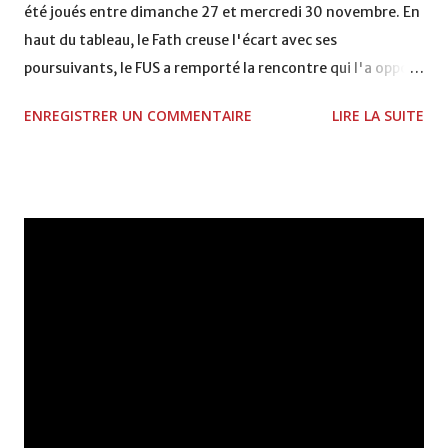
été joués entre dimanche 27 et mercredi 30 novembre. En
haut du tableau, le Fath creuse l'écart avec ses
poursuivants, le FUS a remporté la rencontre qui l'a opposé
à la Hassania d'Agadir au stade Al Inbiâat sur le score de 1 -
ENREGISTRER UN COMMENTAIRE
LIRE LA SUITE
2, Badr Kachani a ouvert la marque à la 38e pour les
visiteurs qui ont été rattrapés à la 74e sur un penalty
transformé par Mourad Batana, les leaders du
championnat ont maintenu leur pression sur le but des
joueurs soussis, et ont réussi à mener au score à la dernière
minute du temps réglementaire grâce à un but de Mourad
Benchrifa. Son poursuivant direct le CRA de son coté a
chuté à domicile face à l'OCK sur le score de 0 - 2. La
bonne affaire de la semaine a été réalisée par le Moghreb
de Tetouan qui s'est hissé à la deuxième place après avoir
remporté trois précieux points sur la pelouse du complexe
Moulay Abdallah face aux FAR grâce à un but marqué par