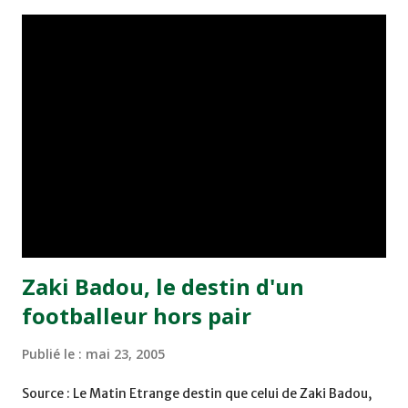
championnat ont maintenu leur pression sur le but des
joueurs soussis, et ont réussi à mener au score à la dernière
minute du temps réglementaire grâce à un but de Mourad
Benchrifa. Son poursuivant direct le CRA de son coté a
chuté à domicile face à l'OCK sur le score de 0 - 2. La
bonne affaire de la semaine a été réalisée par le Moghreb
de Tetouan qui s'est hissé à la deuxième place après avoir
remporté trois précieux points sur la pelouse du complexe
Moulay Abdallah face aux FAR grâce à un but marqué par
Abdeladim Khadrouf à la 61e...
Zaki Badou, le destin d'un
footballeur hors pair
Publié le :
mai 23, 2005
Source : Le Matin Etrange destin que celui de Zaki Badou,