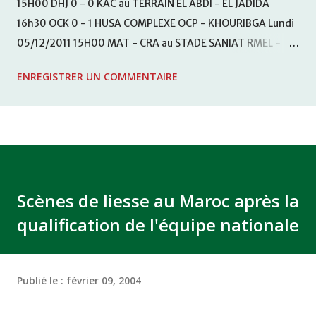
15H00 DHJ 0 - 0 KAC au TERRAIN EL ABDI - EL JADIDA
16h30 OCK 0 - 1 HUSA COMPLEXE OCP - KHOURIBGA Lundi
05/12/2011 15H00 MAT - CRA au STADE SANIAT RMEL -
TETOUANE 15h00 IZK - CODM au STADE 18 NOVEMBRE -
ENREGISTRER UN COMMENTAIRE
KHEMISET Mardi 06/12/2011 15H00 WAF - OCS au
COMPLEXE SPORTIF DE FES - FES WAC - MAS Reporté pour
cause de finale de la coupe de la CAF COMPLEXE SPORTIF
MOHAMMED VCASABLANCA
Scènes de liesse au Maroc après la
qualification de l'équipe nationale
Publié le :
février 09, 2004