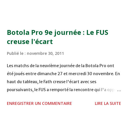
TERRAIN EL ABDI - EL JADIDA 16h30 OCK 0 - 1 HUSA
COMPLEXE OCP - KHOURIBGA Lundi 05/12/2011
15H00 MAT - CRA au STADE SANIAT RMEL - TETOUANE
15h00 IZK - CODM au STADE 18 NOVEMBRE - KHEMISET
Botola Pro 9e journée : Le FUS
Mardi 06/12/2011 15H00 WAF - OCS au COMPLEXE SPORTIF
creuse l'écart
DE FES - FES WAC - MAS Reporté pour cause de finale de la
coupe de la CAF COMPLEXE SPORTIF MOHAMMED
Publié le :
novembre 30, 2011
VCASABLANCA
Les matchs de la neuvième journée de la Botola Pro ont
été joués entre dimanche 27 et mercredi 30 novembre. En
haut du tableau, le Fath creuse l'écart avec ses
poursuivants, le FUS a remporté la rencontre qui l'a opposé
à la Hassania d'Agadir au stade Al Inbiâat sur le score de 1 -
ENREGISTRER UN COMMENTAIRE
LIRE LA SUITE
2, Badr Kachani a ouvert la marque à la 38e pour les
visiteurs qui ont été rattrapés à la 74e sur un penalty
transformé par Mourad Batana, les leaders du