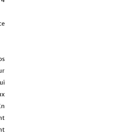
ce
os
ur
ui
ux
En
nt
nt