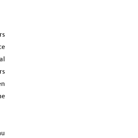
rs
ce
al
rs
en
ne
au