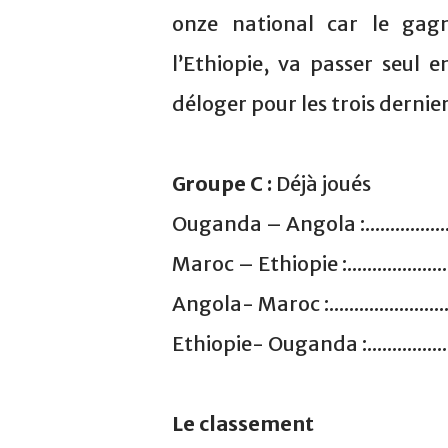
onze national car le gag
l’Ethiopie, va passer seul en
déloger pour les trois dernie
Groupe C :
Déjà joués
Ouganda – Angola :.........................
Maroc – Ethiopie :..........................
Angola- Maroc :..............................
Ethiopie- Ouganda :........................
Le classement