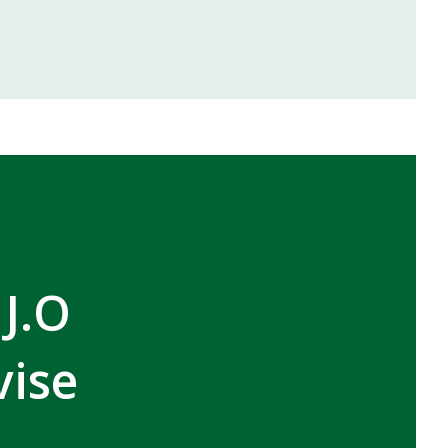
inale de la coupe de la CAF
VCASABLANCA
 J.O
vise