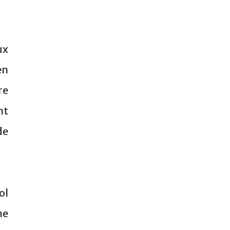
ux
en
re
nt
de
ol
me