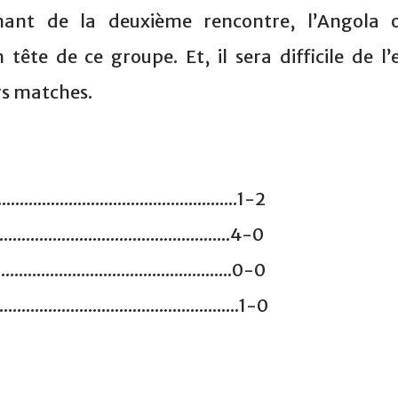
nant de la deuxième rencontre, l’Angola 
 tête de ce groupe. Et, il sera difficile de l’
rs matches.
.............................................1-2
..............................................4-0
..............................................0-0
..............................................1-0