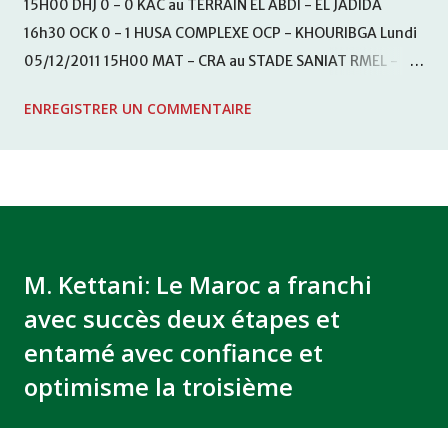
15H00 DHJ 0 - 0 KAC au TERRAIN EL ABDI - EL JADIDA
16h30 OCK 0 - 1 HUSA COMPLEXE OCP - KHOURIBGA Lundi
05/12/2011 15H00 MAT - CRA au STADE SANIAT RMEL -
TETOUANE 15h00 IZK - CODM au STADE 18 NOVEMBRE -
ENREGISTRER UN COMMENTAIRE
KHEMISET Mardi 06/12/2011 15H00 WAF - OCS au
COMPLEXE SPORTIF DE FES - FES WAC - MAS Reporté pour
cause de finale de la coupe de la CAF COMPLEXE SPORTIF
MOHAMMED VCASABLANCA
M. Kettani: Le Maroc a franchi
avec succès deux étapes et
entamé avec confiance et
optimisme la troisième