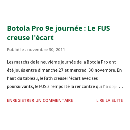
COMPLEXE OCP - KHOURIBGA Lundi 05/12/2011
15H00 MAT - CRA au STADE SANIAT RMEL - TETOUANE
15h00 IZK - CODM au STADE 18 NOVEMBRE - KHEMISET
Botola Pro 9e journée : Le FUS
Mardi 06/12/2011 15H00 WAF - OCS au COMPLEXE SPORTIF
creuse l'écart
DE FES - FES WAC - MAS Reporté pour cause de finale de la
coupe de la CAF COMPLEXE SPORTIF MOHAMMED
Publié le :
novembre 30, 2011
VCASABLANCA
Les matchs de la neuvième journée de la Botola Pro ont
été joués entre dimanche 27 et mercredi 30 novembre. En
haut du tableau, le Fath creuse l'écart avec ses
poursuivants, le FUS a remporté la rencontre qui l'a opposé
à la Hassania d'Agadir au stade Al Inbiâat sur le score de 1 -
ENREGISTRER UN COMMENTAIRE
LIRE LA SUITE
2, Badr Kachani a ouvert la marque à la 38e pour les
visiteurs qui ont été rattrapés à la 74e sur un penalty
transformé par Mourad Batana, les leaders du
championnat ont maintenu leur pression sur le but des