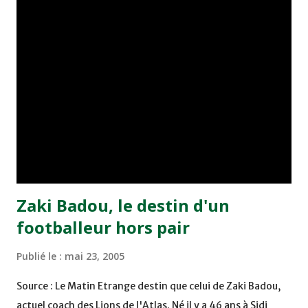
joueurs soussis, et ont réussi à mener au score à la dernière
minute du temps réglementaire grâce à un but de Mourad
Benchrifa. Son poursuivant direct le CRA de son coté a
chuté à domicile face à l'OCK sur le score de 0 - 2. La
bonne affaire de la semaine a été réalisée par le Moghreb
de Tetouan qui s'est hissé à la deuxième place après avoir
remporté trois précieux points sur la pelouse du complexe
Moulay Abdallah face aux FAR grâce à un but marqué par
Abdeladim Khadrouf à la 61e...
Zaki Badou, le destin d'un
footballeur hors pair
Publié le :
mai 23, 2005
Source : Le Matin Etrange destin que celui de Zaki Badou,
actuel coach des Lions de l'Atlas. Né il y a 46 ans à Sidi