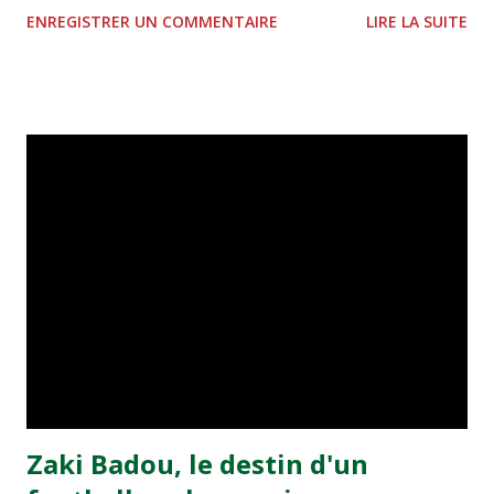
à la Hassania d'Agadir au stade Al Inbiâat sur le score de 1 -
ENREGISTRER UN COMMENTAIRE
LIRE LA SUITE
2, Badr Kachani a ouvert la marque à la 38e pour les
visiteurs qui ont été rattrapés à la 74e sur un penalty
transformé par Mourad Batana, les leaders du
championnat ont maintenu leur pression sur le but des
joueurs soussis, et ont réussi à mener au score à la dernière
minute du temps réglementaire grâce à un but de Mourad
Benchrifa. Son poursuivant direct le CRA de son coté a
chuté à domicile face à l'OCK sur le score de 0 - 2. La
bonne affaire de la semaine a été réalisée par le Moghreb
de Tetouan qui s'est hissé à la deuxième place après avoir
remporté trois précieux points sur la pelouse du complexe
Moulay Abdallah face aux FAR grâce à un but marqué par
Abdeladim Khadrouf à la 61e...
Zaki Badou, le destin d'un