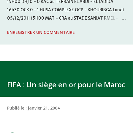
15H00 DHJ 0 - 0 KAC au TERRAIN EL ABDI - EL JADIDA
16h30 OCK 0 - 1 HUSA COMPLEXE OCP - KHOURIBGA Lundi
05/12/2011 15H00 MAT - CRA au STADE SANIAT RMEL -
TETOUANE 15h00 IZK - CODM au STADE 18 NOVEMBRE -
ENREGISTRER UN COMMENTAIRE
KHEMISET Mardi 06/12/2011 15H00 WAF - OCS au
COMPLEXE SPORTIF DE FES - FES WAC - MAS Reporté pour
cause de finale de la coupe de la CAF COMPLEXE SPORTIF
MOHAMMED VCASABLANCA
FIFA : Un siège en or pour le Maroc
Publié le :
janvier 21, 2004