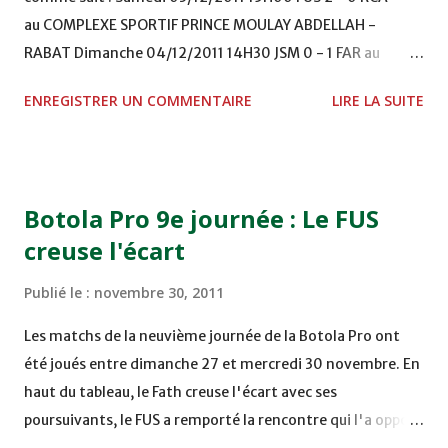
au COMPLEXE SPORTIF PRINCE MOULAY ABDELLAH -
RABAT Dimanche 04/12/2011 14H30 JSM 0 - 1 FAR au
STADE M. LAGHDAF - LAAYOUNE 15H00 DHJ 0 - 0 KAC au
ENREGISTRER UN COMMENTAIRE
LIRE LA SUITE
TERRAIN EL ABDI - EL JADIDA 16h30 OCK 0 - 1 HUSA
COMPLEXE OCP - KHOURIBGA Lundi 05/12/2011
15H00 MAT - CRA au STADE SANIAT RMEL - TETOUANE
15h00 IZK - CODM au STADE 18 NOVEMBRE - KHEMISET
Botola Pro 9e journée : Le FUS
Mardi 06/12/2011 15H00 WAF - OCS au COMPLEXE SPORTIF
creuse l'écart
DE FES - FES WAC - MAS Reporté pour cause de finale de la
coupe de la CAF COMPLEXE SPORTIF MOHAMMED
Publié le :
novembre 30, 2011
VCASABLANCA
Les matchs de la neuvième journée de la Botola Pro ont
été joués entre dimanche 27 et mercredi 30 novembre. En
haut du tableau, le Fath creuse l'écart avec ses
poursuivants, le FUS a remporté la rencontre qui l'a opposé