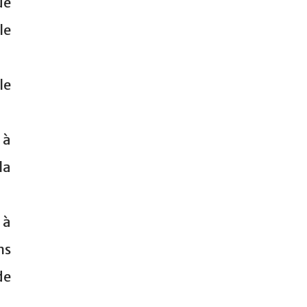
ue
le
le
 à
la
 à
ns
de