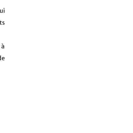
ui
ts
 à
de