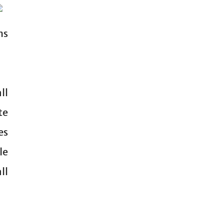
ns
ll
te
es
le
ll