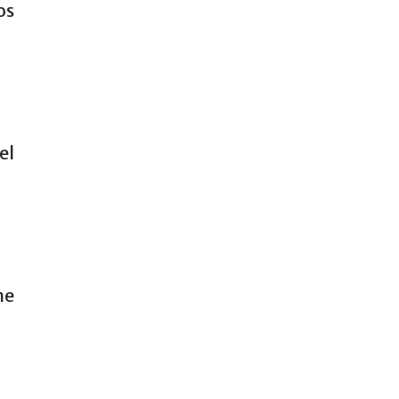
os
el
ne